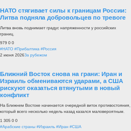
НАТО стягивает силы к границам России:
Литва подняла добровольцев по тревоге
Литва вновь поднимает градус напряженности у российских
границ.
979
0
0
#НАТО
#Прибалтика
#Россия
2 июня 2026
За рубежом
Ближний Восток снова на грани: Иран и
Израиль обмениваются ударами, а США
рискуют оказаться втянутыми в новый
конфликт
На Ближнем Востоке начинается очередной виток противостояния,
который всего несколько недель назад казался маловероятным.
1 305
0
0
#Арабские страны
#Израиль
#Иран
#США