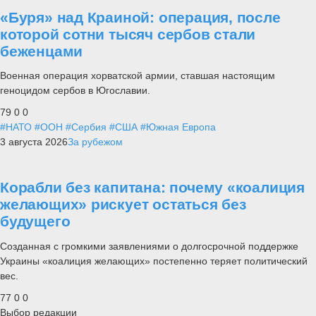
«Буря» над Краиной: операция, после
которой сотни тысяч сербов стали
беженцами
Военная операция хорватской армии, ставшая настоящим
геноцидом сербов в Югославии.
79
0
0
#НАТО
#ООН
#Сербия
#США
#Южная Европа
3 августа 2026
За рубежом
Корабли без капитана: почему «коалиция
желающих» рискует остаться без
будущего
Созданная с громкими заявлениями о долгосрочной поддержке
Украины «коалиция желающих» постепенно теряет политический
вес.
77
0
0
Выбор редакции