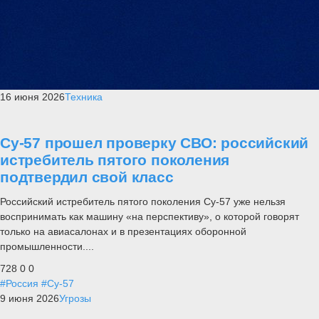
16 июня 2026
Техника
Су-57 прошел проверку СВО: российский
истребитель пятого поколения
подтвердил свой класс
Российский истребитель пятого поколения Су-57 уже нельзя
воспринимать как машину «на перспективу», о которой говорят
только на авиасалонах и в презентациях оборонной
промышленности....
728
0
0
#Россия
#Су-57
9 июня 2026
Угрозы