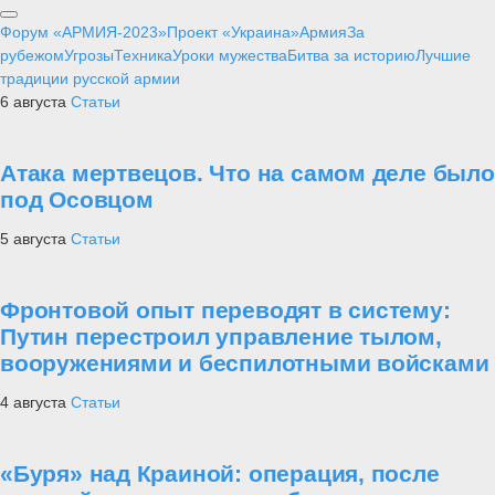
Форум «АРМИЯ-2023»
Проект «Украина»
Армия
За
рубежом
Угрозы
Техника
Уроки мужества
Битва за историю
Лучшие
традиции русской армии
6 августа
Статьи
Атака мертвецов. Что на самом деле было
под Осовцом
5 августа
Статьи
Фронтовой опыт переводят в систему:
Путин перестроил управление тылом,
вооружениями и беспилотными войсками
4 августа
Статьи
«Буря» над Краиной: операция, после