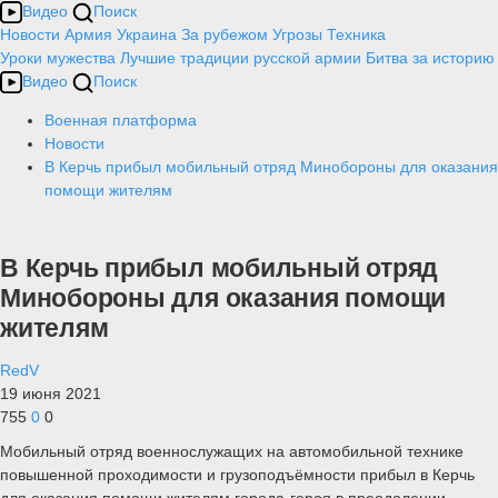
Видео
Поиск
Новости
Армия
Украина
За рубежом
Угрозы
Техника
Уроки мужества
Лучшие традиции русской армии
Битва за историю
Видео
Поиск
Военная платформа
Новости
В Керчь прибыл мобильный отряд Минобороны для оказания
помощи жителям
В Керчь прибыл мобильный отряд
Минобороны для оказания помощи
жителям
RedV
19 июня 2021
755
0
0
Мобильный отряд военнослужащих на автомобильной технике
повышенной проходимости и грузоподъёмности прибыл в Керчь
для оказания помощи жителям города-героя в преодолении