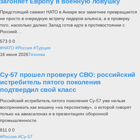
загоняет Европу в военную ловушку
Предстоящий саммит НАТО в Анкаре все заметнее превращается
не просто в очередную встречу лидеров альянса, а в проверку
того, насколько далеко Запад готов идти в противостоянии с
Россией....
573
0
0
#НАТО
#Россия
#Турция
16 июня 2026
Техника
Су-57 прошел проверку СВО: российский
истребитель пятого поколения
подтвердил свой класс
Российский истребитель пятого поколения Су-57 уже нельзя
воспринимать как машину «на перспективу», о которой говорят
только на авиасалонах и в презентациях оборонной
промышленности.
811
0
0
#Россия
#Су-57