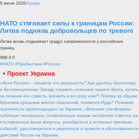
9 июня 2026
Угрозы
НАТО стягивает силы к границам России:
Литва подняла добровольцев по тревоге
Литва вновь поднимает градус напряженности у российских
границ.
988
0
0
#НАТО
#Прибалтика
#Россия
Проект Украина
«Анти Россия» - неужели это реальность? Как удалось бесполому
и беспринципному Западу отравить сознание нашего брата, купить
за печенки его совесть, вложить в его руку нож?! Посему за общим
братским прошлым многих поколений, появился Иуда? Понимая
трагичность происходящего на Украине, «Военная платформа»
публикует материалы, позволяющие нашим читателям ответить на
поставленные выше вопросы, разобраться в истинных причинах
событий, удостовериться и укрепиться в правоте и обоснованности
действий России на Украине.