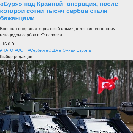
«Буря» над Краиной: операция, после
которой сотни тысяч сербов стали
беженцами
Военная операция хорватской армии, ставшая настоящим
геноцидом сербов в Югославии.
116
0
0
#НАТО
#ООН
#Сербия
#США
#Южная Европа
Выбор редакции