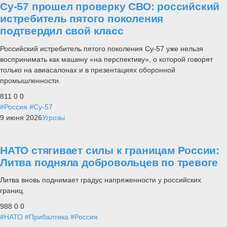
Су-57 прошел проверку СВО: российский
истребитель пятого поколения
подтвердил свой класс
Российский истребитель пятого поколения Су-57 уже нельзя
воспринимать как машину «на перспективу», о которой говорят
только на авиасалонах и в презентациях оборонной
промышленности.
811
0
0
#Россия
#Су-57
9 июня 2026
Угрозы
НАТО стягивает силы к границам России:
Литва подняла добровольцев по тревоге
Литва вновь поднимает градус напряженности у российских
границ.
988
0
0
#НАТО
#Прибалтика
#Россия