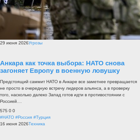
29 июня 2026
Угрозы
Анкара как точка выбора: НАТО снова
загоняет Европу в военную ловушку
Предстоящий саммит НАТО в Анкаре все заметнее превращается
не просто в очередную встречу лидеров альянса, а в проверку
того, насколько далеко Запад готов идти в противостоянии с
Россией....
575
0
0
#НАТО
#Россия
#Турция
16 июня 2026
Техника