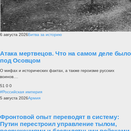
6 августа 2026
Битва за историю
Атака мертвецов. Что на самом деле было
под Осовцом
О мифах и исторических фактах, а также героизме русских
воинов....
51
0
0
#Российская империя
5 августа 2026
Армия
Фронтовой опыт переводят в систему:
Путин перестроил управление тылом,
вооружениями и беспилотными войсками