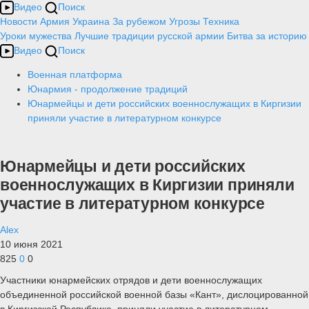
Видео
Поиск
Новости
Армия
Украина
За рубежом
Угрозы
Техника
Уроки мужества
Лучшие традиции русской армии
Битва за историю
Видео
Поиск
Военная платформа
Юнармия - продолжение традиций
Юнармейцы и дети российских военнослужащих в Киргизии
приняли участие в литературном конкурсе
Юнармейцы и дети российских
военнослужащих в Киргизии приняли
участие в литературном конкурсе
Alex
10 июня 2021
825
0
0
Участники юнармейских отрядов и дети военнослужащих
объединенной российской военной базы «Кант», дислоцированной
в Киргизской Республике, приняли участие в литературном