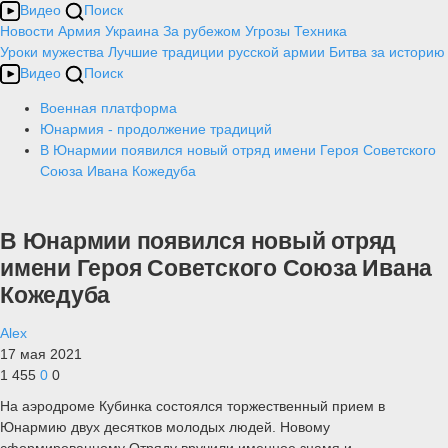
Видео
Поиск
Новости
Армия
Украина
За рубежом
Угрозы
Техника
Уроки мужества
Лучшие традиции русской армии
Битва за историю
Видео
Поиск
Военная платформа
Юнармия - продолжение традиций
В Юнармии появился новый отряд имени Героя Советского
Союза Ивана Кожедуба
В Юнармии появился новый отряд
имени Героя Советского Союза Ивана
Кожедуба
Alex
17 мая 2021
1 455
0
0
На аэродроме Кубинка состоялся торжественный прием в
Юнармию двух десятков молодых людей. Новому
сформированному Отряду вручили именное знамя и