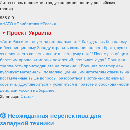
Литва вновь поднимает градус напряженности у российских
границ.
988
0
0
#НАТО
#Прибалтика
#Россия
Проект Украина
«Анти Россия» - неужели это реальность? Как удалось бесполому
и беспринципному Западу отравить сознание нашего брата, купить
за печенки его совесть, вложить в его руку нож?! Посему за общим
братским прошлым многих поколений, появился Иуда? Понимая
трагичность происходящего на Украине, «Военная платформа»
публикует материалы, позволяющие нашим читателям ответить на
поставленные выше вопросы, разобраться в истинных причинах
событий, удостовериться и укрепиться в правоте и обоснованности
действий России на Украине.
28 января
Статьи
⑬ Неожиданная перспектива для
западной техники