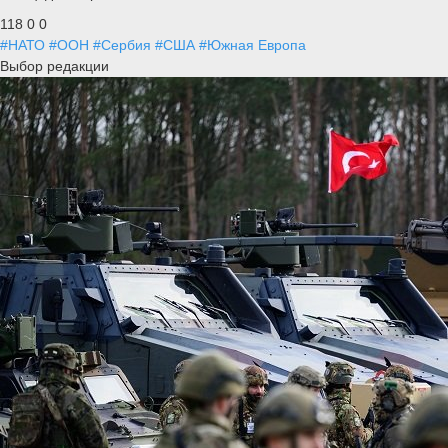
118
0
0
#НАТО
#ООН
#Сербия
#США
#Южная Европа
Выбор редакции