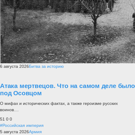
6 августа 2026
Битва за историю
Атака мертвецов. Что на самом деле было
под Осовцом
О мифах и исторических фактах, а также героизме русских
воинов....
51
0
0
#Российская империя
5 августа 2026
Армия