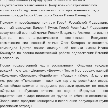
свидетельство о включении в Центр военно-патриотического
воспитания Воздушно-космических сил с присвоением отряду
имени трижды Героя Советского Союза Ивана Кожедуба.
Присягу у новобранцев приняли Герой Российской Федерации,
военный разведчик Валерий Куков, Герой Российской Федерации
заслуженный военный летчик России Владимир Алимов, начальник
Центра военно-патриотического воспитания Воздушно-
космических сил, военный летчик Олег Комаров, заместитель
командира Центра показа авиационной техники имени Ивана
Кожедуба по военно-политической работе подполковник Евгений
Прокопенко.
После торжественной части воспитанники Юнармии увидели
высший пилотаж: «Штопор», «Бочку», «Петлю Нестерова», парный
«Колокол», «Зеркало», «Коробочку», «Горку» и «Ухо». И, конечно
же, роспуск «Тюльпана» - визитную карточку российских ассов.
Сложнейшие элементы продемонстрировали зрителям не только
«Стрижи» и «Русские витязи», но еще и «Беркуты» – это
единственная в мире пилотажная группа на «Ночных охотниках».
Завершился праздник концертом в исполнении популярных групп
российской эстрады.