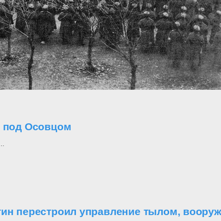
о под Осовцом
..
утин перестроил управление тылом, воор