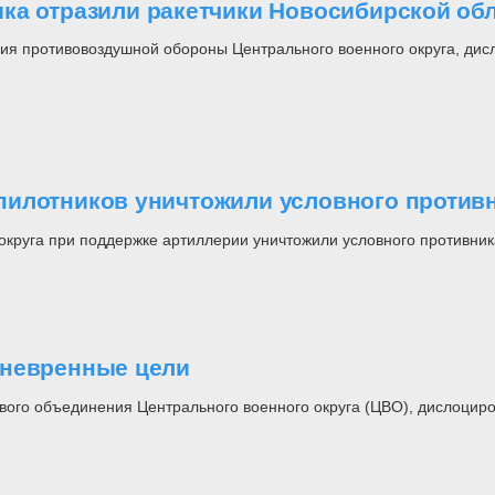
ка отразили ракетчики Новосибирской об
я противовоздушной обороны Центрального военного округа, дисл
пилотников уничтожили условного против
круга при поддержке артиллерии уничтожили условного противника
аневренные цели
вого объединения Центрального военного округа (ЦВО), дислоциро