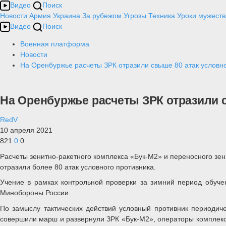
Видео
Поиск
Новости
Армия
Украина
За рубежом
Угрозы
Техника
Уроки мужеств
Видео
Поиск
Военная платформа
Новости
На Оренбуржье расчеты ЗРК отразили свыше 80 атак условн
На Оренбуржье расчеты ЗРК отразили 
RedV
10 апреля 2021
821
0
0
Расчеты зенитно-ракетного комплекса «Бук-М2» и переносного зен
отразили более 80 атак условного противника.
Учение в рамках контрольной проверки за зимний период обуче
Минобороны России.
По замыслу тактических действий условный противник периодич
совершили марш и развернули ЗРК «Бук-М2», операторы комплекс