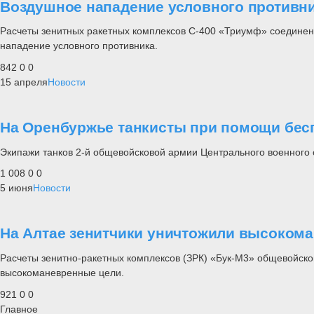
Воздушное нападение условного противни
Расчеты зенитных ракетных комплексов С-400 «Триумф» соединени
нападение условного противника.
842
0
0
15 апреля
Новости
На Оренбуржье танкисты при помощи бес
Экипажи танков 2-й общевойсковой армии Центрального военного о
1 008
0
0
5 июня
Новости
На Алтае зенитчики уничтожили высоком
Расчеты зенитно-ракетных комплексов (ЗРК) «Бук-М3» общевойско
высокоманевренные цели.
921
0
0
Главное