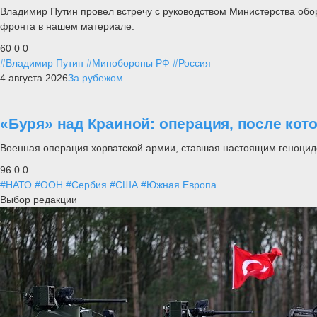
Владимир Путин провел встречу с руководством Министерства обо
фронта в нашем материале.
60
0
0
#Владимир Путин
#Минобороны РФ
#Россия
4 августа 2026
За рубежом
«Буря» над Краиной: операция, после кот
Военная операция хорватской армии, ставшая настоящим геноцид
96
0
0
#НАТО
#ООН
#Сербия
#США
#Южная Европа
Выбор редакции