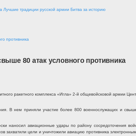
а
Лучшие традиции русской армии
Битва за историю
ого противника
свыше 80 атак условного противника
итного ракетного комплекса «Игла» 2-й общевойсковой армии Цент
ния. В нем приняли участие более 800 военнослужащих и свыше
ески наносил авиационные удары по району сосредоточения вой
ов захватили цели и уничтожили авиацию противника электронны