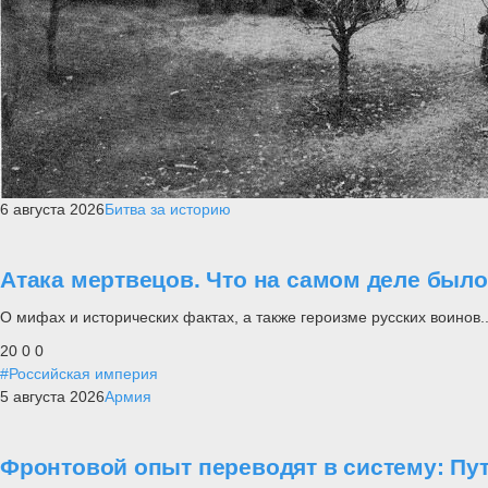
6 августа 2026
Битва за историю
Атака мертвецов. Что на самом деле был
О мифах и исторических фактах, а также героизме русских воинов..
20
0
0
#Российская империя
5 августа 2026
Армия
Фронтовой опыт переводят в систему: П