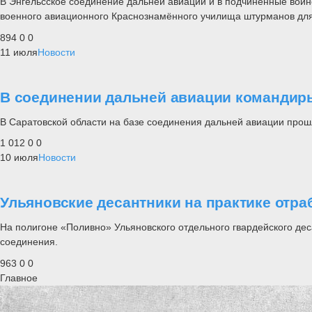
В Энгельсское соединение дальней авиации и в подчинённые воинс
военного авиационного Краснознамённого училища штурманов дл
894
0
0
11 июля
Новости
В соединении дальней авиации командир
В Саратовской области на базе соединения дальней авиации прошл
1 012
0
0
10 июля
Новости
Ульяновские десантники на практике отра
На полигоне «Поливно» Ульяновского отдельного гвардейского де
соединения.
963
0
0
Главное