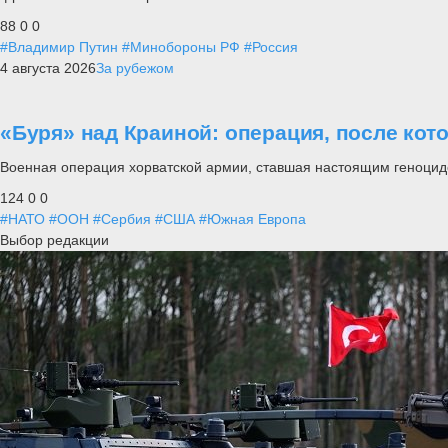
88
0
0
#Владимир Путин
#Минобороны РФ
#Россия
4 августа 2026
За рубежом
«Буря» над Краиной: операция, после кот
Военная операция хорватской армии, ставшая настоящим геноцид
124
0
0
#НАТО
#ООН
#Сербия
#США
#Южная Европа
Выбор редакции