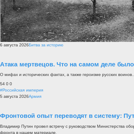
6 августа 2026
Битва за историю
Атака мертвецов. Что на самом деле был
О мифах и исторических фактах, а также героизме русских воинов..
54
0
0
#Российская империя
5 августа 2026
Армия
Фронтовой опыт переводят в систему: П
Владимир Путин провел встречу с руководством Министерства обо
фронта в нашем материале.