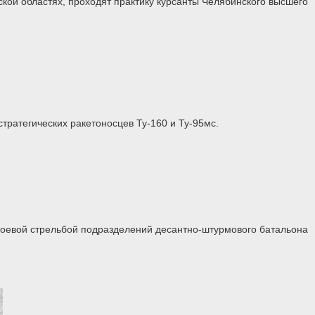
кой областях, проходят практику курсанты Челябинского высшего
тратегических ракетоносцев Ту-160 и Ту-95мс.
 боевой стрельбой подразделений десантно-штурмового батальона