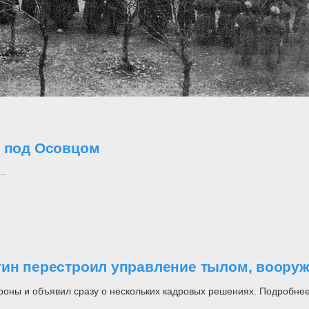
о под Осовцом
..
утин перестроил управление тылом, воор
роны и объявил сразу о нескольких кадровых решениях. Подробнее