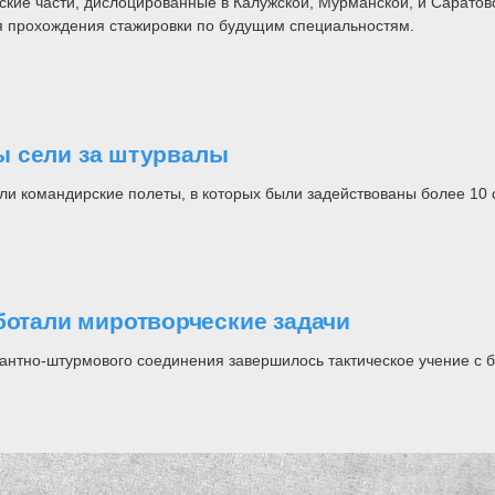
кие части, дислоцированные в Калужской, Мурманской, и Саратовс
я прохождения стажировки по будущим специальностям.
ы сели за штурвалы
и командирские полеты, в которых были задействованы более 10 с
ботали миротворческие задачи
сантно-штурмового соединения завершилось тактическое учение с