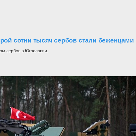
орой сотни тысяч сербов стали беженцами
ом сербов в Югославии.