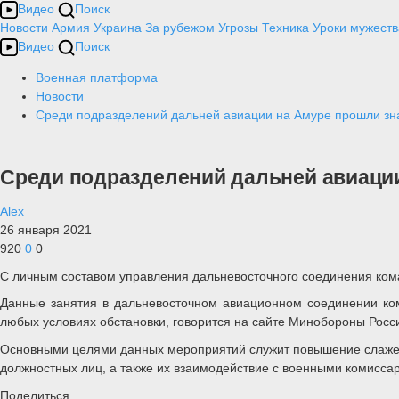
Видео
Поиск
Новости
Армия
Украина
За рубежом
Угрозы
Техника
Уроки мужеств
Видео
Поиск
Военная платформа
Новости
Среди подразделений дальней авиации на Амуре прошли зна
Среди подразделений дальней авиации
Alex
26 января 2021
920
0
0
С личным составом управления дальневосточного соединения кома
Данные занятия в дальневосточном авиационном соединении ком
любых условиях обстановки, говорится на сайте Минобороны Росс
Основными целями данных мероприятий служит повышение слаженн
должностных лиц, а также их взаимодействие с военными комисса
Поделиться