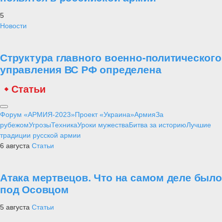
Уроки мужества
Рейтинг лучших полководцев согласно
математическим расчетам
2
Техника
Оружие афганской войны
3
Армия
Артиллерийская бригада в Коломне
получила боевое знамя нового образца
4
Техника