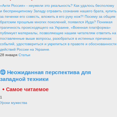
Более девяти тысяч боевых стрельб и
тактических учений пройдет в ВВО
Alex
3 января 2021
846
0
0
В 2021 году в Восточном военном округе спланировано свыше
девяти тысяч мероприятий боевой подготовки, более 1800 боевых
стрельб и тактических учений.
Межвидовые (совместные) мероприятия боевой подготовки
соединений, воинских частей и подразделений родов и видов
войск будут направлены на повышение уровня подготовки личного
состава и слаженности подразделений при отработке тактических
(специальных) задач, говорится на сайте Минобороны России.
Кроме того, будут активно применяться ударные и
разведывательные комплексы с беспилотными летательными
аппаратами, автоматизированные системы управления войсками и
оружием. Учения будут проходить в тесном взаимодействии с
подразделениями противовоздушной обороны и