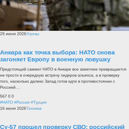
29 июня 2026
Угрозы
Анкара как точка выбора: НАТО снова
загоняет Европу в военную ловушку
Предстоящий саммит НАТО в Анкаре все заметнее превращается
не просто в очередную встречу лидеров альянса, а в проверку
того, насколько далеко Запад готов идти в противостоянии с
Россией....
567
0
0
#НАТО
#Россия
#Турция
16 июня 2026
Техника
Су-57 прошел проверку СВО: российский