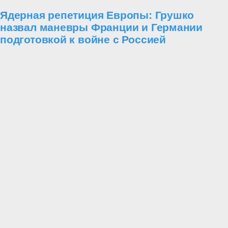
5 августа
Статьи
Фронтовой опыт переводят в систему:
Путин перестроил управление тылом,
вооружениями и беспилотными войсками
4 августа
Статьи
«Буря» над Краиной: операция, после
которой сотни тысяч сербов стали
беженцами
3 августа
Статьи
Корабли без капитана: почему «коалиция
желающих» рискует остаться без
будущего