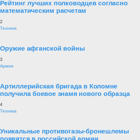
радиоэлектронной борьбы (РЭБ).
Проект Украина
«Анти Россия» - неужели это реальность? Как удалось бесполому
и беспринципному Западу отравить сознание нашего брата, купить
за печенки его совесть, вложить в его руку нож?! Посему за общим
братским прошлым многих поколений, появился Иуда? Понимая
трагичность происходящего на Украине, «Военная платформа»
публикует материалы, позволяющие нашим читателям ответить на
поставленные выше вопросы, разобраться в истинных причинах
событий, удостовериться и укрепиться в правоте и обоснованности
действий России на Украине.
28 января
Статьи
⑬ Неожиданная перспектива для
западной техники
Самое читаемое
1