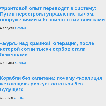
Уникальные противогазы-бронешлемы
появятся в российской армии
5
Новости
Структура главного военно-политического
управления ВС РФ определена
Статьи
Форум «АРМИЯ-2023»
Проект «Украина»
Армия
За
рубежом
Угрозы
Техника
Уроки мужества
Битва за историю
Лучшие
традиции русской армии
6 августа
Статьи
Атака мертвецов. Что на самом деле было
под Осовцом