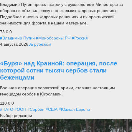
Владимир Путин провел встречу с руководством Министерства
обороны и объявил сразу о нескольких кадровых решениях.
Подробнее о новых кадровых решениях и их практической
значимости для фронта в нашем материале.
73
0
0
#Владимир Путин
#Минобороны РФ
#Россия
4 августа 2026
За рубежом
«Буря» над Краиной: операция, после
которой сотни тысяч сербов стали
беженцами
Военная операция хорватской армии, ставшая настоящим
геноцидом сербов в Югославии.
110
0
0
#НАТО
#ООН
#Сербия
#США
#Южная Европа
Выбор редакции