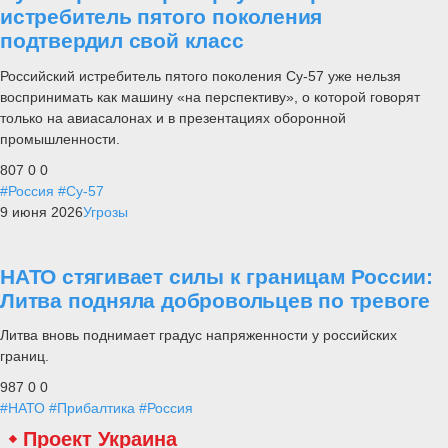
истребитель пятого поколения
подтвердил свой класс
Российский истребитель пятого поколения Су-57 уже нельзя
воспринимать как машину «на перспективу», о которой говорят
только на авиасалонах и в презентациях оборонной
промышленности.
807
0
0
#Россия
#Су-57
9 июня 2026
Угрозы
НАТО стягивает силы к границам России:
Литва подняла добровольцев по тревоге
Литва вновь поднимает градус напряженности у российских
границ.
987
0
0
#НАТО
#Прибалтика
#Россия