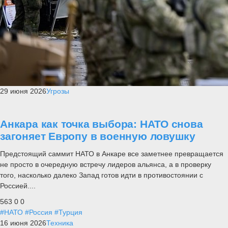
29 июня 2026
Угрозы
Анкара как точка выбора: НАТО снова
загоняет Европу в военную ловушку
Предстоящий саммит НАТО в Анкаре все заметнее превращается
не просто в очередную встречу лидеров альянса, а в проверку
того, насколько далеко Запад готов идти в противостоянии с
Россией....
563
0
0
#НАТО
#Россия
#Турция
16 июня 2026
Техника