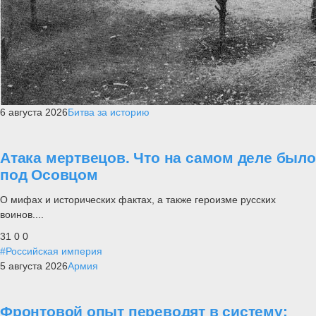
6 августа 2026
Битва за историю
Атака мертвецов. Что на самом деле было
под Осовцом
О мифах и исторических фактах, а также героизме русских
воинов....
31
0
0
#Российская империя
5 августа 2026
Армия
Фронтовой опыт переводят в систему: