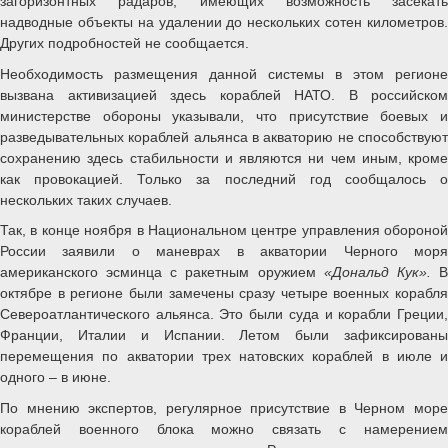
загоризонтных радаров, имеющих возможность засекать
надводные объекты на удалении до нескольких сотен километров.
Других подробностей не сообщается.
Необходимость размещения данной системы в этом регионе
вызвана активизацией здесь кораблей НАТО. В российском
министерстве обороны указывали, что присутствие боевых и
разведывательных кораблей альянса в акваторию не способствуют
сохранению здесь стабильности и являются ни чем иным, кроме
как провокацией. Только за последний год сообщалось о
нескольких таких случаев.
Так, в конце ноября в Национальном центре управления обороной
России заявили о маневрах в акватории Черного моря
американского эсминца с ракетным оружием
«Дональд Кук».
октябре в регионе были замечены сразу четыре военных корабля
Североатлантического альянса. Это были суда и корабли Греции,
Франции, Италии и Испании. Летом были зафиксированы
перемещения по акватории трех натовских кораблей в июле и
одного – в июне.
По мнению экспертов, регулярное присутствие в Черном море
кораблей военного блока можно связать с намерением