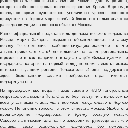
руководства альянса снизить влияние России в данном регионе,
которое особенно возросло после возвращения Крыма. В целом, в
последнее время существенно увеличился уровень военного
присутствия в Черном море кораблей блока, его целью является
разведка ситуации на военных объектах Москвы.
Ранее официальный представитель дипломатического ведомства
России Мария Захарова выразила обеспокоенность по этому
поводу. По ее мнению, особенно ситуацию осложняет то, что
альянс привлекает к этой деятельности не только региональных
игроков, но и, как, например, в случае с
«Джеймсом Куком»,
т
государства, которые, на первый взгляд, не должны иметь никаких
интересов в данном регионе. Положительный опыт поддержания
здесь безопасности силами прибрежных стран имеется,
подчеркнула она.
На прошедшем две недели назад саммите НАТО генеральный
секретарь организации Йенс Столтенберг выступил с призывом ко
всем участникам
«нарастить военном присутствие в Черном
море»
. По мнению генсека, в этом виновата Москва. Якобы она
преднамеренно
«наращивает в Крыму военную мощь»
Североатлантический альянс, по заверениям руководителя,
«не
оставит своих региональных партнеров без помощи»
.