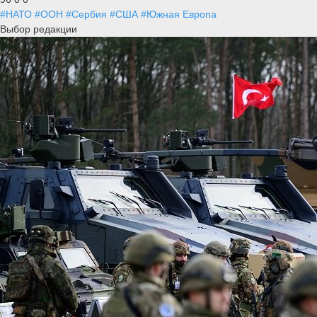
#НАТО
#ООН
#Сербия
#США
#Южная Европа
Выбор редакции