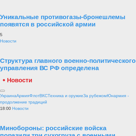
Уникальные противогазы-бронешлемы
появятся в российской армии
5
Новости
Структура главного военно-политического
управления ВС РФ определена
Новости
Украина
Армия
Флот
ВКС
Техника и оружие
За рубежом
Юнармия -
продолжение традиций
18:00
Новости
Минобороны: российские войска
поразили три сухогруза с военными