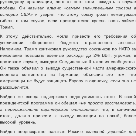
руководству организации, чего от него стоит ожидать в случае
победы. Он называл альянс
«самым значительным союзом в
истории США»
и уверял, что этому союзу грозит неминуемая
гибель в том случае, если президентское кресло вновь займет
Трамп.
К этому, действительно, могли привести его требования об
увеличении оборонного бюджета стран-членов альянса.
Напомним, Трамп критиковал руководство союзников по НАТО за
нежелание повышать военные расходы до 2% ВВП, угрожая, в
противном случае, выходом Соединенных Штатов из сообщества.
Он также объявил о выводе существенной части американского
военного контингента из Германии, объяснив это тем, что
американцы не будут защищать Европу в одиночку, если она не
раскошелится.
Байден же всегда подчеркивал недопустимость этого. В своей
президентской программе он обещал
«не просто восстановить
а переосмыслить партнёрские отношения»,
что, в конечном
итоге, должно привести к выходу коалиции на новый, более
высокий, уровень.
Байден неоднократно называл Россию
«главной угрозой»
дл