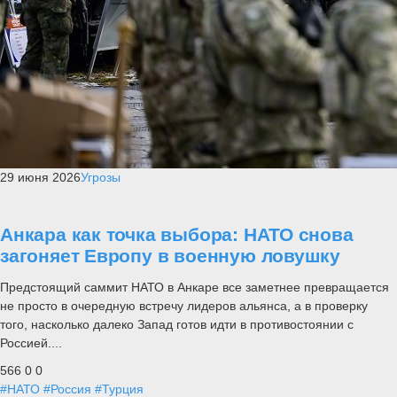
29 июня 2026
Угрозы
Анкара как точка выбора: НАТО снова
загоняет Европу в военную ловушку
Предстоящий саммит НАТО в Анкаре все заметнее превращается
не просто в очередную встречу лидеров альянса, а в проверку
того, насколько далеко Запад готов идти в противостоянии с
Россией....
566
0
0
#НАТО
#Россия
#Турция