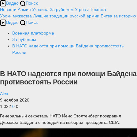
Видео
Поиск
Новости
Армия
Украина
За рубежом
Угрозы
Техника
Уроки мужества
Лучшие традиции русской армии
Битва за историю
Видео
Поиск
Военная платформа
За рубежом
В НАТО надеются при помощи Байдена противостоять
России
В НАТО надеются при помощи Байдена
противостоять России
Alex
9 ноября 2020
1 022
0
0
Генеральный секретарь НАТО Йенс Столтенберг поздравил
Джозефа Байдена с победой на выборах президента США.