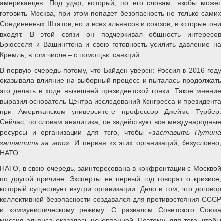
американцев. Под удар, который, по его словам, якобы может
готовить Москва, при этом попадет безопасность не только самих
Соединенных Штатов, но и всех альянсов и союзов, в которые они
входят. В этой связи он подчеркивал общность интересов
Брюсселя и Вашингтона и свою готовность усилить давление на
Кремль, в том числе – с помощью санкций.
В первую очередь потому, что Байден уверен: Россия в 2016 году
оказывала влияние на выборный процесс и пыталась продолжать
это делать в ходе нынешней президентской гонки. Такое мнение
выразил основатель Центра исследований Конгресса и президента
при Американском университете профессор Джеймс Турбер.
Сейчас, по словам аналитика, он задействует все международные
ресурсы и организации для того, чтобы
«заставить Путин
заплатить за это»
. И первая из этих организаций, безусловно,
НАТО.
НАТО, в свою очередь, заинтересована в конфронтации с Москвой
по другой причине. Эксперты не первый год говорят о кризисе,
который существует внутри организации. Дело в том, что договор
коллективной безопасности создавался для противостояния СССР
и коммунистическому режиму. С развалом Советского Союза
миссия альянса оказалась исчерпанной. Поэтому, для того, чтобы