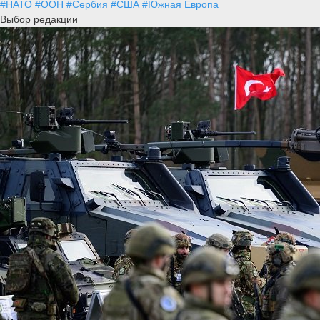
#НАТО
#ООН
#Сербия
#США
#Южная Европа
Выбор редакции