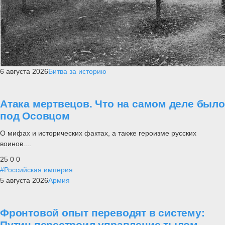
6 августа 2026
Битва за историю
Атака мертвецов. Что на самом деле было
под Осовцом
О мифах и исторических фактах, а также героизме русских
воинов....
25
0
0
#Российская империя
5 августа 2026
Армия
Фронтовой опыт переводят в систему:
Путин перестроил управление тылом,