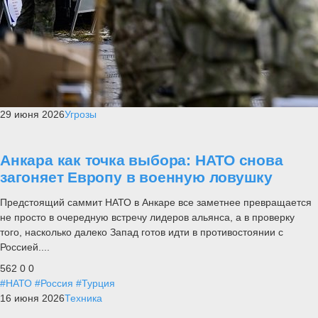
29 июня 2026
Угрозы
Анкара как точка выбора: НАТО снова
загоняет Европу в военную ловушку
Предстоящий саммит НАТО в Анкаре все заметнее превращается
не просто в очередную встречу лидеров альянса, а в проверку
того, насколько далеко Запад готов идти в противостоянии с
Россией....
562
0
0
#НАТО
#Россия
#Турция
16 июня 2026
Техника