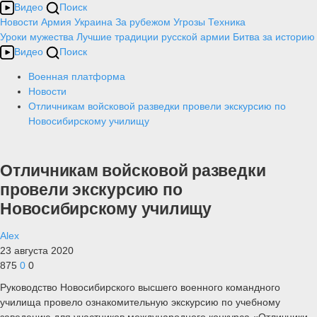
Видео
Поиск
Новости
Армия
Украина
За рубежом
Угрозы
Техника
Уроки мужества
Лучшие традиции русской армии
Битва за историю
Видео
Поиск
Военная платформа
Новости
Отличникам войсковой разведки провели экскурсию по
Новосибирскому училищу
Отличникам войсковой разведки
провели экскурсию по
Новосибирскому училищу
Alex
23 августа 2020
875
0
0
Руководство Новосибирского высшего военного командного
училища провело ознакомительную экскурсию по учебному
заведению для участников международного конкурса «Отличники