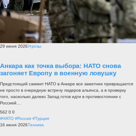
29 июня 2026
Угрозы
Анкара как точка выбора: НАТО снова
загоняет Европу в военную ловушку
Предстоящий саммит НАТО в Анкаре все заметнее превращается
не просто в очередную встречу лидеров альянса, а в проверку
того, насколько далеко Запад готов идти в противостоянии с
Россией....
562
0
0
#НАТО
#Россия
#Турция
16 июня 2026
Техника