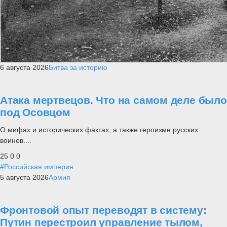
6 августа 2026
Битва за историю
Атака мертвецов. Что на самом деле было
под Осовцом
О мифах и исторических фактах, а также героизме русских
воинов....
25
0
0
#Российская империя
5 августа 2026
Армия
Фронтовой опыт переводят в систему:
Путин перестроил управление тылом,