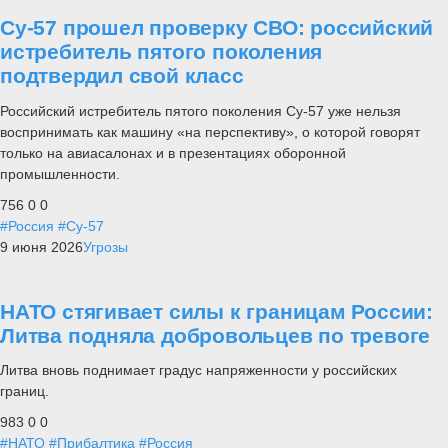
Су-57 прошел проверку СВО: российский
истребитель пятого поколения
подтвердил свой класс
Российский истребитель пятого поколения Су-57 уже нельзя
воспринимать как машину «на перспективу», о которой говорят
только на авиасалонах и в презентациях оборонной
промышленности.
756
0
0
#Россия
#Су-57
9 июня 2026
Угрозы
НАТО стягивает силы к границам России:
Литва подняла добровольцев по тревоге
Литва вновь поднимает градус напряженности у российских
границ.
983
0
0
#НАТО
#Прибалтика
#Россия