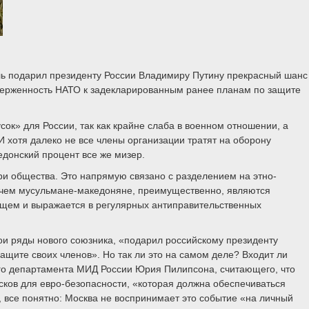
ель подарил президенту России Владимиру Путину прекрасный шанс
иверженность НАТО к задекларированным ранее планам по защите
к» для России, так как крайне слаба в военном отношении, а
 хотя далеко не все члены организации тратят на оборону
донский процент все же мизер.
ри общества. Это напрямую связано с разделением на этно-
ричем мусульмане-македоняне, преимущественно, являются
общем и выражается в регулярных антиправительственных
и ряды нового союзника, «подарил российскому президенту
щите своих членов». Но так ли это на самом деле? Входит ли
ого департамента МИД России Юрия Пилипсона, считающего, что
сков для евро-безопасности, «которая должна обеспечиваться
 все понятно: Москва не воспринимает это событие «на личный