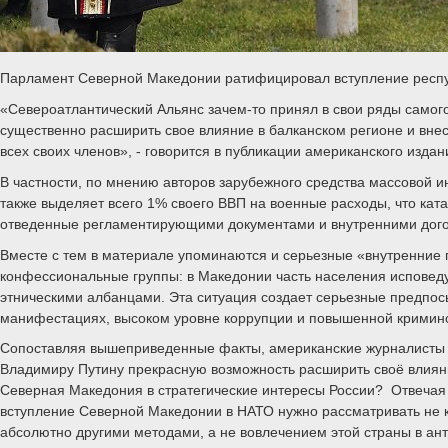
Парламент Северной Македонии ратифицировал вступление респ
«Североатлантический Альянс зачем-то принял в свои ряды самог
существенно расширить свое влияние в балканском регионе и вне
всех своих членов», - говорится в публикации американского издани
В частности, по мнению авторов зарубежного средства массовой и
также выделяет всего 1% своего ВВП на военные расходы, что кат
отведенные регламентирующими документами и внутренними догов
Вместе с тем в материале упоминаются и серьезные «внутренние 
конфессиональные группы: в Македонии часть населения исповеду
этническими албанцами. Эта ситуация создает серьезные предпос
манифестациях, высоком уровне коррупции и повышенной кримино
Сопоставляя вышеприведенные факты, американские журналисты у
Владимиру Путину прекрасную возможность расширить своё влияние
Северная Македония в стратегические интересы России? Отвечая 
вступление Северной Македонии в НАТО нужно рассматривать не ка
абсолютно другими методами, а не вовлечением этой страны в ант