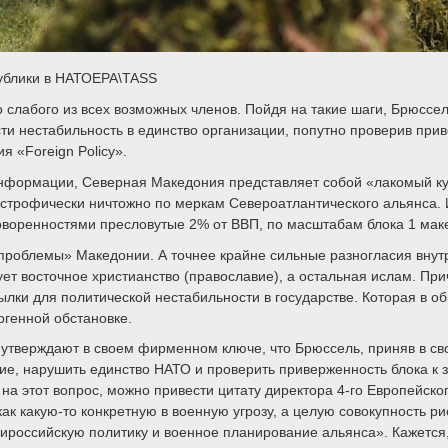
ублики в НАТОEPA\TASS
о слабого из всех возможных членов. Пойдя на такие шаги, Брюсс
сти нестабильность в единство организации, попутно проверив пр
я «Foreign Policy».
нформации, Северная Македония представляет собой «лакомый кусо
астрофически ничтожно по меркам Североатлантического альянса. И
оренностями пресловутые 2% от ВВП, по масштабам блока 1 маке
проблемы» Македонии. А точнее крайне сильные разногласия внут
ет восточное христианство (православие), а остальная ислам. П
ылки для политической нестабильности в государстве. Которая в 
генной обстановке.
тверждают в своем фирменном ключе, что Брюссель, приняв в сво
, нарушить единство НАТО и проверить приверженность блока к за
на этот вопрос, можно привести цитату директора 4-го Европейск
к какую-то конкретную в военную угрозу, а целую совокупность ри
ироссийскую политику и военное планирование альянса». Кажется,