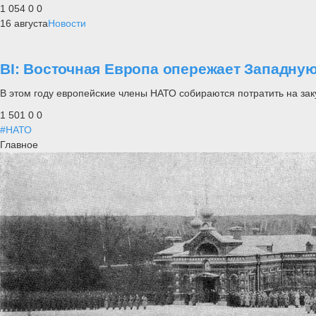
1 054
0
0
16 августа
Новости
BI: Восточная Европа опережает Западную
В этом году европейские члены НАТО собираются потратить на зак
1 501
0
0
#НАТО
Главное