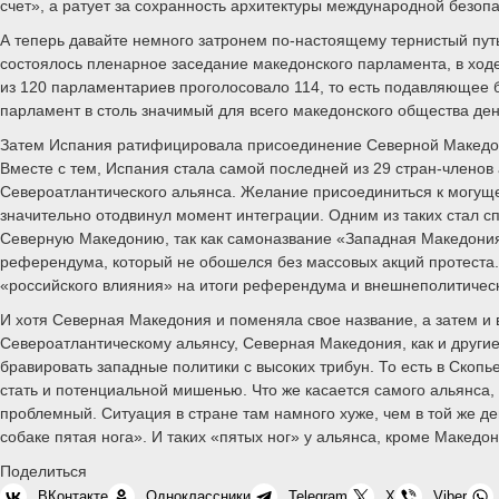
счет», а ратует за сохранность архитектуры международной безопа
А теперь давайте немного затронем по-настоящему тернистый пут
состоялось пленарное заседание македонского парламента, в ходе
из 120 парламентариев проголосовало 114, то есть подавляющее 
парламент в столь значимый для всего македонского общества ден
Затем Испания ратифицировала присоединение Северной Македони
Вместе с тем, Испания стала самой последней из 29 стран-членов
Североатлантического альянса. Желание присоединиться к могуще
значительно отодвинул момент интеграции. Одним из таких стал с
Северную Македонию, так как самоназвание «Западная Македония»
референдума, который не обошелся без массовых акций протеста.
«российского влияния» на итоги референдума и внешнеполитическ
И хотя Северная Македония и поменяла свое название, а затем и 
Североатлантическому альянсу, Северная Македония, как и другие
бравировать западные политики с высоких трибун. То есть в Скопь
стать и потенциальной мишенью. Что же касается самого альянса,
проблемный. Ситуация в стране там намного хуже, чем в той же 
собаке пятая нога». И таких «пятых ног» у альянса, кроме Македон
Поделиться
ВКонтакте
Одноклассники
Telegram
X
Viber