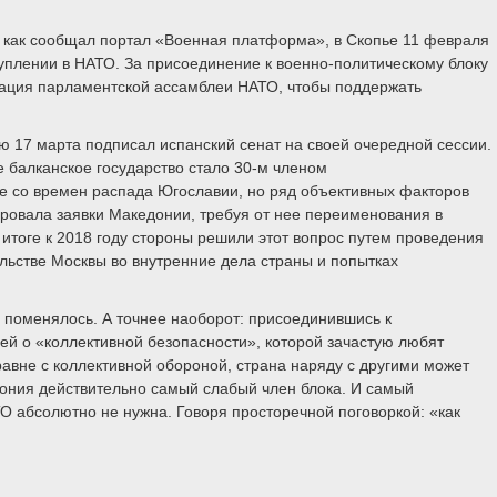
, как сообщал портал «Военная платформа», в Скопье 11 февраля
уплении в НАТО. За присоединение к военно-политическому блоку
егация парламентской ассамблеи НАТО, чтобы поддержать
17 марта подписал испанский сенат на своей очередной сессии.
е балканское государство стало 30-м членом
е со времен распада Югославии, но ряд объективных факторов
ировала заявки Македонии, требуя от нее переименования в
тоге к 2018 году стороны решили этот вопрос путем проведения
льстве Москвы во внутренние дела страны и попытках
е поменялось. А точнее наоборот: присоединившись к
ьей о «коллективной безопасности», которой зачастую любят
равне с коллективной обороной, страна наряду с другими может
едония действительно самый слабый член блока. И самый
О абсолютно не нужна. Говоря просторечной поговоркой: «как