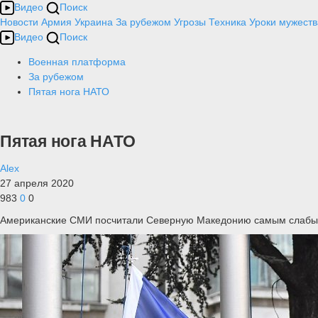
Видео
Поиск
Новости
Армия
Украина
За рубежом
Угрозы
Техника
Уроки мужеств
Видео
Поиск
Военная платформа
За рубежом
Пятая нога НАТО
Пятая нога НАТО
Alex
27 апреля 2020
983
0
0
Американские СМИ посчитали Северную Македонию самым слабым