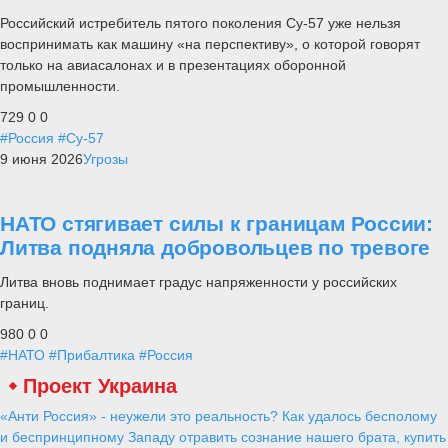
Российский истребитель пятого поколения Су-57 уже нельзя
воспринимать как машину «на перспективу», о которой говорят
только на авиасалонах и в презентациях оборонной
промышленности.
729
0
0
#Россия
#Су-57
9 июня 2026
Угрозы
НАТО стягивает силы к границам России:
Литва подняла добровольцев по тревоге
Литва вновь поднимает градус напряженности у российских
границ.
980
0
0
#НАТО
#Прибалтика
#Россия
Проект Украина
«Анти Россия» - неужели это реальность? Как удалось бесполому
и беспринципному Западу отравить сознание нашего брата, купить