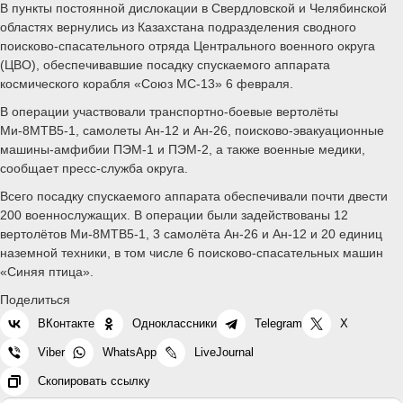
В пункты постоянной дислокации в Свердловской и Челябинской
областях вернулись из Казахстана подразделения сводного
поисково-спасательного отряда Центрального военного округа
(ЦВО), обеспечивавшие посадку спускаемого аппарата
космического корабля «Союз МС-13» 6 февраля.
В операции участвовали транспортно-боевые вертолёты
Ми-8МТВ5-1, самолеты Ан-12 и Ан-26, поисково-эвакуационные
машины-амфибии ПЭМ-1 и ПЭМ-2, а также военные медики,
сообщает пресс-служба округа.
Всего посадку спускаемого аппарата обеспечивали почти двести
200 военнослужащих. В операции были задействованы 12
вертолётов Ми-8МТВ5-1, 3 самолёта Ан-26 и Ан-12 и 20 единиц
наземной техники, в том числе 6 поисково-спасательных машин
«Синяя птица».
Поделиться
ВКонтакте
Одноклассники
Telegram
X
Viber
WhatsApp
LiveJournal
Скопировать ссылку