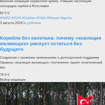
Военная операция хорватской армии, ставшая настоящим
геноцидом сербов в Югославии.
82
0
0
#НАТО
#ООН
#Сербия
#США
#Южная Европа
3 августа 2026
За рубежом
Корабли без капитана: почему «коалиция
желающих» рискует остаться без
будущего
Созданная с громкими заявлениями о долгосрочной поддержке
Украины «коалиция желающих» постепенно теряет политический
вес.
78
0
0
Выбор редакции