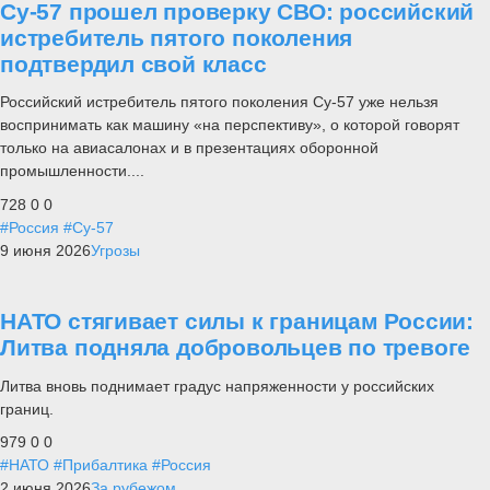
Су-57 прошел проверку СВО: российский
истребитель пятого поколения
подтвердил свой класс
Российский истребитель пятого поколения Су-57 уже нельзя
воспринимать как машину «на перспективу», о которой говорят
только на авиасалонах и в презентациях оборонной
промышленности....
728
0
0
#Россия
#Су-57
9 июня 2026
Угрозы
НАТО стягивает силы к границам России:
Литва подняла добровольцев по тревоге
Литва вновь поднимает градус напряженности у российских
границ.
979
0
0
#НАТО
#Прибалтика
#Россия
2 июня 2026
За рубежом