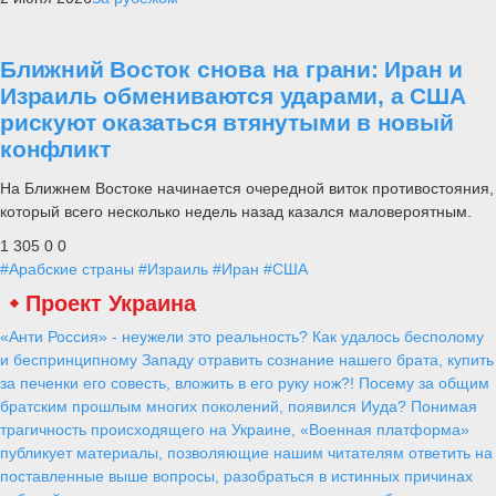
Ближний Восток снова на грани: Иран и
Израиль обмениваются ударами, а США
рискуют оказаться втянутыми в новый
конфликт
На Ближнем Востоке начинается очередной виток противостояния,
который всего несколько недель назад казался маловероятным.
1 305
0
0
#Арабские страны
#Израиль
#Иран
#США
Проект Украина
«Анти Россия» - неужели это реальность? Как удалось бесполому
и беспринципному Западу отравить сознание нашего брата, купить
за печенки его совесть, вложить в его руку нож?! Посему за общим
братским прошлым многих поколений, появился Иуда? Понимая
трагичность происходящего на Украине, «Военная платформа»
публикует материалы, позволяющие нашим читателям ответить на
поставленные выше вопросы, разобраться в истинных причинах