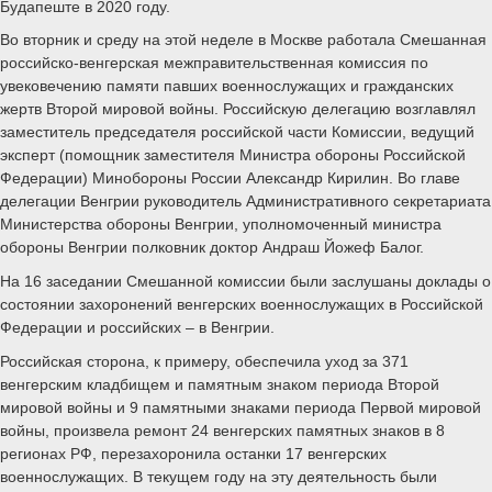
Будапеште в 2020 году.
Во вторник и среду на этой неделе в Москве работала Смешанная
российско-венгерская межправительственная комиссия по
увековечению памяти павших военнослужащих и гражданских
жертв Второй мировой войны. Российскую делегацию возглавлял
заместитель председателя российской части Комиссии, ведущий
эксперт (помощник заместителя Министра обороны Российской
Федерации) Минобороны России Александр Кирилин. Во главе
делегации Венгрии руководитель Административного секретариата
Министерства обороны Венгрии, уполномоченный министра
обороны Венгрии полковник доктор Андраш Йожеф Балог.
На 16 заседании Смешанной комиссии были заслушаны доклады о
состоянии захоронений венгерских военнослужащих в Российской
Федерации и российских – в Венгрии.
Российская сторона, к примеру, обеспечила уход за 371
венгерским кладбищем и памятным знаком периода Второй
мировой войны и 9 памятными знаками периода Первой мировой
войны, произвела ремонт 24 венгерских памятных знаков в 8
регионах РФ, перезахоронила останки 17 венгерских
военнослужащих. В текущем году на эту деятельность были