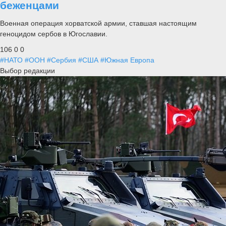
беженцами
Военная операция хорватской армии, ставшая настоящим
геноцидом сербов в Югославии.
106
0
0
#НАТО
#ООН
#Сербия
#США
#Южная Европа
Выбор редакции