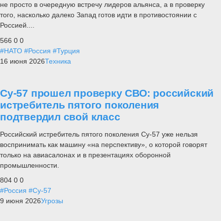
не просто в очередную встречу лидеров альянса, а в проверку
того, насколько далеко Запад готов идти в противостоянии с
Россией....
566
0
0
#НАТО
#Россия
#Турция
16 июня 2026
Техника
Су-57 прошел проверку СВО: российский
истребитель пятого поколения
подтвердил свой класс
Российский истребитель пятого поколения Су-57 уже нельзя
воспринимать как машину «на перспективу», о которой говорят
только на авиасалонах и в презентациях оборонной
промышленности.
804
0
0
#Россия
#Су-57
9 июня 2026
Угрозы