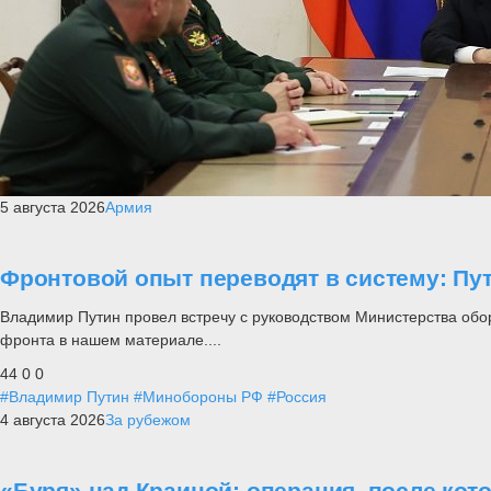
5 августа 2026
Армия
Фронтовой опыт переводят в систему: П
Владимир Путин провел встречу с руководством Министерства обо
фронта в нашем материале....
44
0
0
#Владимир Путин
#Минобороны РФ
#Россия
4 августа 2026
За рубежом
«Буря» над Краиной: операция, после кот