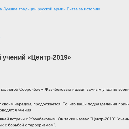
а
Лучшие традиции русской армии
Битва за историю
»
 учений «Центр-2019»
м коллегой Сооронбаем Жээнбековым назвал важным участие военн
т своим чередом, продолжается. То, что ваши подразделения прини
роводятся учения.
шней встречи с Жээнбековым. Он также назвал "Центр-2019" "очен
х с борьбой с терроризмом".