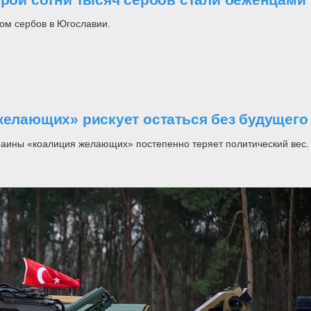
ом сербов в Югославии.
желающих» рискует остаться без будущего
раины «коалиция желающих» постепенно теряет политический вес.