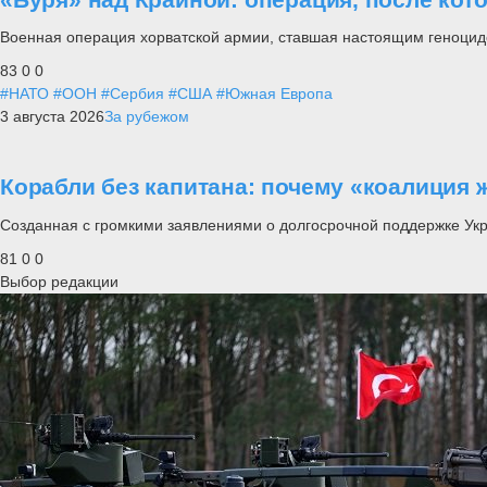
Военная операция хорватской армии, ставшая настоящим геноцид
83
0
0
#НАТО
#ООН
#Сербия
#США
#Южная Европа
3 августа 2026
За рубежом
Корабли без капитана: почему «коалиция 
Созданная с громкими заявлениями о долгосрочной поддержке Ук
81
0
0
Выбор редакции