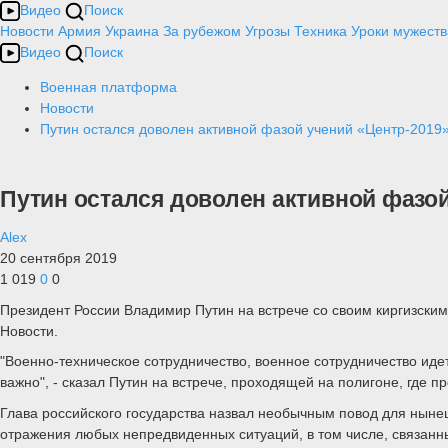
Видео
Поиск
Новости
Армия
Украина
За рубежом
Угрозы
Техника
Уроки мужеств
Видео
Поиск
Военная платформа
Новости
Путин остался доволен активной фазой учений «Центр-2019
Путин остался доволен активной фазой
Alex
20 сентября 2019
1 019
0
0
Президент России Владимир Путин на встрече со своим киргизски
Новости.
"Военно-техническое сотрудничество, военное сотрудничество иде
важно", - сказал Путин на встрече, проходящей на полигоне, где п
Глава российского государства назвал необычным повод для ныне
отражения любых непредвиденных ситуаций, в том числе, связанны