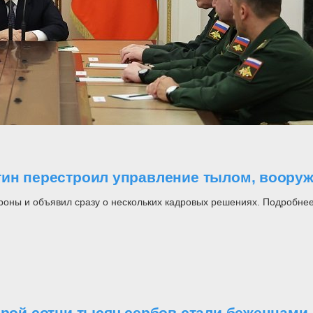
утин перестроил управление тылом, воор
роны и объявил сразу о нескольких кадровых решениях. Подробнее
орой сотни тысяч сербов стали беженцами