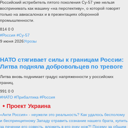
Российский истребитель пятого поколения Су-57 уже нельзя
воспринимать как машину «на перспективу», о которой говорят
только на авиасалонах и в презентациях оборонной
промышленности.
814
0
0
#Россия
#Су-57
9 июня 2026
Угрозы
НАТО стягивает силы к границам России:
Литва подняла добровольцев по тревоге
Литва вновь поднимает градус напряженности у российских
границ.
991
0
0
#НАТО
#Прибалтика
#Россия
Проект Украина
«Анти Россия» - неужели это реальность? Как удалось бесполому
и беспринципному Западу отравить сознание нашего брата, купить
за печенки его совесть, вложить в его руку нож?! Посему за общим