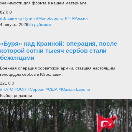
значимости для фронта в нашем материале.
82
0
0
#Владимир Путин
#Минобороны РФ
#Россия
4 августа 2026
За рубежом
«Буря» над Краиной: операция, после
которой сотни тысяч сербов стали
беженцами
Военная операция хорватской армии, ставшая настоящим
геноцидом сербов в Югославии.
121
0
0
#НАТО
#ООН
#Сербия
#США
#Южная Европа
Выбор редакции