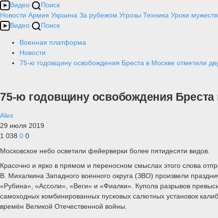
Видео
Поиск
Новости
Армия
Украина
За рубежом
Угрозы
Техника
Уроки мужеств
Видео
Поиск
Военная платформа
Новости
75-ю годовщину освобождения Бреста в Москве отметили дв
75-ю годовщину освобождения Бреста 
Alex
29 июля 2019
1 038
0
0
Московское небо осветили фейерверки более пятидесяти видов.
Красочно и ярко в прямом и переносном смыслах этого слова отп
В. Михалкина Западного военного округа (ЗВО) произвели праздн
«Рубина», «Ассоли», «Веги» и «Фиалки». Купола разрывов превыс
самоходных комбинированных пусковых салютных установок калибр
времён Великой Отечественной войны.