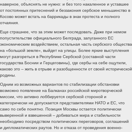
наверное, объяснять не нужно: и без того накаленное и уставшее
от постоянных притеснений и беззакония сербское меньшинство в
Косово может встать на баррикады в знак протеста и полного
отчаяния.
Еще страшнее, что за этим может последовать. Даже при немом
попустительстве официального Белграда, запуганного ЕС
экономическим воздействием, остальная часть сербского общества
на «большой земле», выйдет на улицы. Более яркие выступления
могут разгореться в Республике Сербской (составной части
государства Боснии и Герцеговины), где сербы на себе ощутили,
каково это – жить в отрыве и разобщенности от своей исторической
родины.
Одним из возможных вариантов по стабилизации обстановки
возможно появление на Балканах российской миротворческой
миссии, что активно лоббируется сербской стороной и
категорически не допускается представителями НАТО и ЕС, что
само по себе понятно. Позиция Москвы остается политически
выверенной и взвешенной – добиваться мира и стабильности
необходимо посредством политических переговоров, соглашений
и дипломатических раутов. Но и отказа от проведения военно-