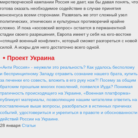
миротворческой кампании Россия не дает, как бы давая понять, что
готова оказать необходимое содействие в случае принятия
консенсуса всеми сторонами. Развязать же этот сложный узел
политических, этнических и культурных противоречий крайне
сложно. И пока «косовский вопрос» остается в перманентной
стадии своего разрешения, Европа имеет у себя на юго-востоке
«спящий военный конфликт», который сможет разгореться с новой
силой. А искры для него достаточно всего одной.
Проект Украина
«Анти Россия» - неужели это реальность? Как удалось бесполому
и беспринципному Западу отравить сознание нашего брата, купить
за печенки его совесть, вложить в его руку нож?! Посему за общим
братским прошлым многих поколений, появился Иуда? Понимая
трагичность происходящего на Украине, «Военная платформа»
публикует материалы, позволяющие нашим читателям ответить на
поставленные выше вопросы, разобраться в истинных причинах
событий, удостовериться и укрепиться в правоте и обоснованности
действий России на Украине.
28 января
Статьи