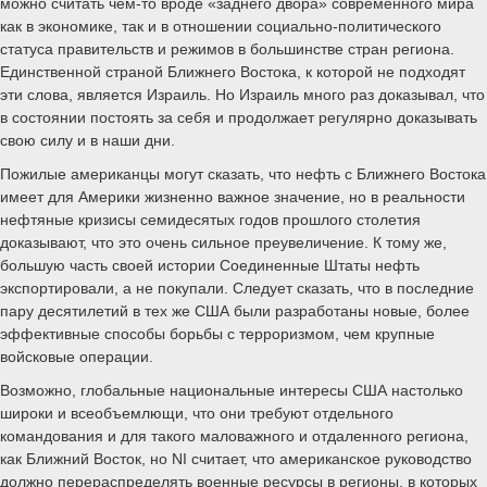
можно считать чем-то вроде «заднего двора» современного мира
как в экономике, так и в отношении социально-политического
статуса правительств и режимов в большинстве стран региона.
Единственной страной Ближнего Востока, к которой не подходят
эти слова, является Израиль. Но Израиль много раз доказывал, что
в состоянии постоять за себя и продолжает регулярно доказывать
свою силу и в наши дни.
Пожилые американцы могут сказать, что нефть с Ближнего Востока
имеет для Америки жизненно важное значение, но в реальности
нефтяные кризисы семидесятых годов прошлого столетия
доказывают, что это очень сильное преувеличение. К тому же,
большую часть своей истории Соединенные Штаты нефть
экспортировали, а не покупали. Следует сказать, что в последние
пару десятилетий в тех же США были разработаны новые, более
эффективные способы борьбы с терроризмом, чем крупные
войсковые операции.
Возможно, глобальные национальные интересы США настолько
широки и всеобъемлющи, что они требуют отдельного
командования и для такого маловажного и отдаленного региона,
как Ближний Восток, но NI считает, что американское руководство
должно перераспределять военные ресурсы в регионы, в которых