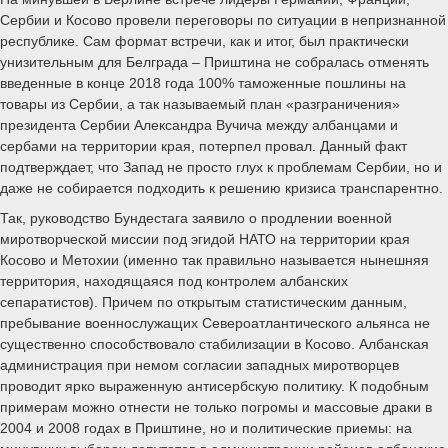
Сербии и Косово провели переговоры по ситуации в непризнанной
республике. Сам формат встречи, как и итог, был практически
унизительным для Белграда – Приштина не собралась отменять
введенные в конце 2018 года 100% таможенные пошлины на
товары из Сербии, а так называемый план «разграничения»
президента Сербии Александра Вучича между албанцами и
сербами на территории края, потерпел провал. Данный факт
подтверждает, что Запад не просто глух к проблемам Сербии, но и
даже не собирается подходить к решению кризиса транспарентно.
Так, руководство Бундестага заявило о продлении военной
миротворческой миссии под эгидой НАТО на территории края
Косово и Метохии (именно так правильно называется нынешняя
территория, находящаяся под контролем албанских
сепаратистов). Причем по открытым статистическим данным,
пребывание военнослужащих Североатлантического альянса не
существенно способствовало стабилизации в Косово. Албанская
администрация при немом согласии западных миротворцев
проводит ярко выраженную антисербскую политику. К подобным
примерам можно отнести не только погромы и массовые драки в
2004 и 2008 годах в Приштине, но и политические приемы: на