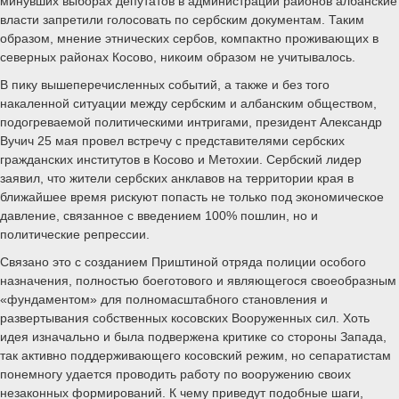
минувших выборах депутатов в администрации районов албанские
власти запретили голосовать по сербским документам. Таким
образом, мнение этнических сербов, компактно проживающих в
северных районах Косово, никоим образом не учитывалось.
В пику вышеперечисленных событий, а также и без того
накаленной ситуации между сербским и албанским обществом,
подогреваемой политическими интригами, президент Александр
Вучич 25 мая провел встречу с представителями сербских
гражданских институтов в Косово и Метохии. Сербский лидер
заявил, что жители сербских анклавов на территории края в
ближайшее время рискуют попасть не только под экономическое
давление, связанное с введением 100% пошлин, но и
политические репрессии.
Связано это с созданием Приштиной отряда полиции особого
назначения, полностью боеготового и являющегося своеобразным
«фундаментом» для полномасштабного становления и
развертывания собственных косовских Вооруженных сил. Хоть
идея изначально и была подвержена критике со стороны Запада,
так активно поддерживающего косовский режим, но сепаратистам
понемногу удается проводить работу по вооружению своих
незаконных формирований. К чему приведут подобные шаги,