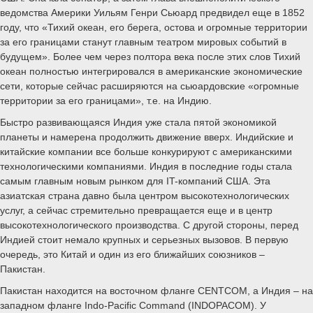
ведомства Америки Уильям Генри Сьюард предвидел еще в 1852
году, что «Тихий океан, его берега, остова и огромные территории
за его границами станут главным театром мировых событий в
будущем». Более чем через полтора века после этих слов Тихий
океан полностью интегрировался в американские экономические
сети, которые сейчас расширяются на сьюардовские «огромные
территории за его границами», т.е. на Индию.
Быстро развивающаяся Индия уже стала пятой экономикой
планеты и намерена продолжить движение вверх. Индийские и
китайские компании все больше конкурируют с американскими
технологическими компаниями. Индия в последние годы стала
самым главным новым рынком для IT-компаний США. Эта
азиатская страна давно была центром высокотехнологических
услуг, а сейчас стремительно превращается еще и в центр
высокотехнологического производства. С другой стороны, перед
Индией стоит немало крупных и серьезных вызовов. В первую
очередь, это Китай и один из его ближайших союзников –
Пакистан.
Пакистан находится на восточном фланге CENTCOM, а Индия – на
западном фланге Indo-Pacific Command (INDOPACOM). У