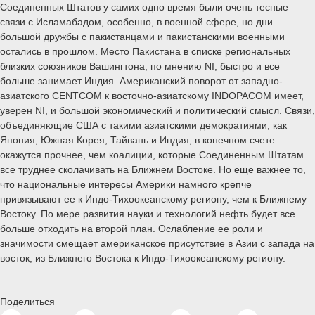
Соединенных Штатов у самих одно время были очень тесные
связи с Исламабадом, особенно, в военной сфере, но дни
большой дружбы с пакистанцами и пакистанскими военными
остались в прошлом. Место Пакистана в списке региональных
близких союзников Вашингтона, по мнению NI, быстро и все
больше занимает Индия. Американский поворот от западно-
азиатского CENTCOM к восточно-азиатскому INDOPACOM имеет,
уверен NI, и большой экономический и политический смысл. Связи,
объединяющие США с такими азиатскими демократиями, как
Япония, Южная Корея, Тайвань и Индия, в конечном счете
окажутся прочнее, чем коалиции, которые Соединенным Штатам
все труднее сколачивать на Ближнем Востоке. Но еще важнее то,
что национальные интересы Америки намного крепче
привязывают ее к Индо-Тихоокеанскому региону, чем к Ближнему
Востоку. По мере развития науки и технологий нефть будет все
больше отходить на второй план. Ослабление ее роли и
значимости смещает американское присутствие в Азии с запада на
восток, из Ближнего Востока к Индо-Тихоокеанскому региону.
Поделиться