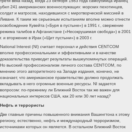
трети века назад, когда 23 октября 1983 года самоубийца иранец
убил 241 американских военнослужащих: морских пехотинцев,
солдат и матросов, находившихся с миротворческой миссией в
Ливане. К таким же серьезным испытаниям вполне можно отнести
освобождение Кувейта («Буря в пустыне») в 1991 г., свержение
режима талибов в Афганистане («Несокрушимая свобода») в 2001
г. и вторжение в Ирак («Щит пустыни») в 2003 г.
National Interest (NI) считает персонал и действия CENTCOM
вполне профессиональными и эффективными и в качестве
доказательства приводит результаты вышеупомянутых операций.
Но высокий профессионализм личного состава CENTCOM, по
мнению этого авторитетного на Западе издания, конечно, не
означает, что американское правительство должно продолжать
вкладывать в него огромные военные ресурсы. NI задается
вопросом: по-прежнему ли Ближний Восток так же важен для
национальных интересов США, как 20 или 30 лет назад?
Нефть и террористы
Две главные причины повышенного внимания Вашингтона к этому
региону, естественно, нефть и международный терроризмом,
источниками которых он является. В остальном Ближний Восток