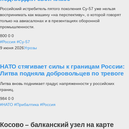
Российский истребитель пятого поколения Су-57 уже нельзя
воспринимать как машину «на перспективу», о которой говорят
только на авиасалонах и в презентациях оборонной
промышленности.
800
0
0
#Россия
#Су-57
9 июня 2026
Угрозы
НАТО стягивает силы к границам России:
Литва подняла добровольцев по тревоге
Литва вновь поднимает градус напряженности у российских
границ.
984
0
0
#НАТО
#Прибалтика
#Россия
Косово – балканский узел на карте