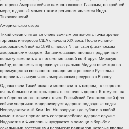
интересы Америки сейчас намного важнее. Главным, по крайней
мере, в данный момент таким регионом является Индо-
Тихоокеанский.
Американское озеро
Тихий океан считается очень важным регионом с точки зрения
торговых интересов США с начала XIX века. После испано-
американской войны 1898 г., пишет NI, он стал фактическим
американским озером. Запаниковавшие японцы предприняли
попытку изменить это положение вещей во Вторую Мировую
войну, но не смогли продвинуться дальше Мидуэя несмотря на
преимущество внезапного нападения и решение Рузвельта
отправить львиную часть американских ресурсов в Европу.
Однако если Тихий океан и можно считать озером, то озеро это
очень большое и контролировать его очень дорого. К тому же, на
его берегах много горячих точек. Российский Тихоокеанский флот
сейчас энергично модернизирует ядерные подводные лодки.
Непредсказуемый Ким Чен Ын вооружен до зубов и в любой
момент может применить северокорейское ядерное оружие.
Индонезия и Филиппины нуждаются в помощи в борьбе с
локальными восстаниями исламских радикалов, которые вполне