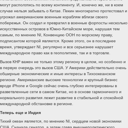
могут расползтись по всему континенту. И, конечно же, ни в коем
случае нельзя забывать о Китае. Пекин многократно протестовал и
угрожал американским военным кораблям вблизи своего
побережья. Он создал и превратил в военные форпосты несколько
искусственных островов в Южно-Китайском море, нарушая тем
самым, по мнению NI, Конвенцию ООН по морскому праву,
подписантом которой является. Кроме этого, он в последнее
время, утверждает NI, регулярно и все серьезнее нарушает
международное право как в геополитике, так и в торговле.
Вызов КНР важен не только этому региону в целом, но особенно и
в первую очередь это вызов США. У Америки действительно очень
обширные экономические и иные интересы в Тихоокеанском
регионе. Американские высокие технологии и крупный бизнес
вроде iPhone и Google сейчас очень глубоко интегрированы в
разветвленные сети в самом Китае, но в основе гармоничного и
нормального развития лежит развитие в стабильной и спокойной
международной обстановке в регионе.
Теперь еще и Индия
Тихий океан является, по мнению NI, сердцем новой экономики
США. Сначала сенатор, а затем глава внешнеполитического