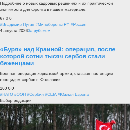
Подробнее о новых кадровых решениях и их практической
значимости для фронта в нашем материале.
67
0
0
#Владимир Путин
#Минобороны РФ
#Россия
4 августа 2026
За рубежом
«Буря» над Краиной: операция, после
которой сотни тысяч сербов стали
беженцами
Военная операция хорватской армии, ставшая настоящим
геноцидом сербов в Югославии.
100
0
0
#НАТО
#ООН
#Сербия
#США
#Южная Европа
Выбор редакции