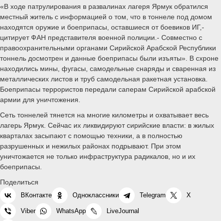
«В ходе патрулирования в развалинах лагеря Ярмук обратился
местный житель с информацией о том, что в тоннеле под домом
находятся оружие и боеприпасы, оставшиеся от боевиков ИГ,-
цитирует ФАН представителя военной полиции.- Совместно с
правоохранительными органами Сирийской Арабской Республики
тоннель досмотрен и данные боеприпасы были изъяты». В схроне
находились мины, фугасы, самодельные снаряды и сваренная из
металлических листов и труб самодельная ракетная установка.
Боеприпасы террористов передали саперам Сирийской арабской
армии для уничтожения.
Сеть тоннелей тянется на многие километры и охватывает весь
лагерь Ярмук. Сейчас их ликвидируют сирийские власти: в жилых
кварталах засыпают с помощью техники, а в полностью
разрушенных и нежилых районах подрывают. При этом
уничтожается не только инфраструктура радикалов, но и их
боеприпасы.
Поделиться
ВКонтакте
Одноклассники
Telegram
X
Viber
WhatsApp
LiveJournal