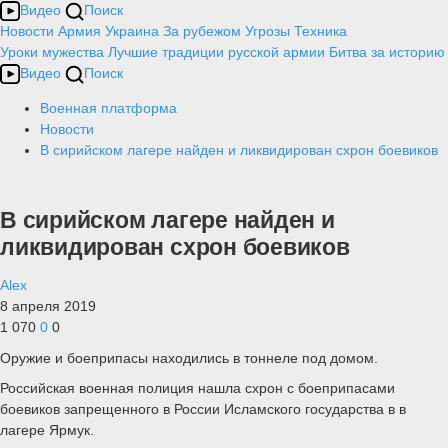
Видео
Поиск
Новости
Армия
Украина
За рубежом
Угрозы
Техника
Уроки мужества
Лучшие традиции русской армии
Битва за историю
Видео
Поиск
Военная платформа
Новости
В сирийском лагере найден и ликвидирован схрон боевиков
В сирийском лагере найден и
ликвидирован схрон боевиков
Alex
8 апреля 2019
1 070
0
0
Оружие и боеприпасы находились в тоннеле под домом.
Российская военная полиция нашла схрон с боеприпасами
боевиков запрещенного в России Исламского государства в в
лагере Ярмук.