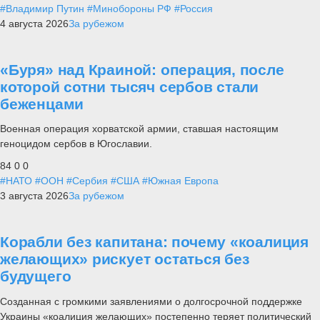
#Владимир Путин
#Минобороны РФ
#Россия
4 августа 2026
За рубежом
«Буря» над Краиной: операция, после
которой сотни тысяч сербов стали
беженцами
Военная операция хорватской армии, ставшая настоящим
геноцидом сербов в Югославии.
84
0
0
#НАТО
#ООН
#Сербия
#США
#Южная Европа
3 августа 2026
За рубежом
Корабли без капитана: почему «коалиция
желающих» рискует остаться без
будущего
Созданная с громкими заявлениями о долгосрочной поддержке
Украины «коалиция желающих» постепенно теряет политический