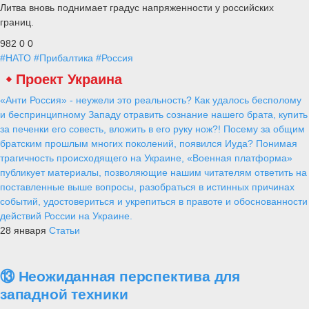
Литва вновь поднимает градус напряженности у российских
границ.
982
0
0
#НАТО
#Прибалтика
#Россия
Проект Украина
«Анти Россия» - неужели это реальность? Как удалось бесполому
и беспринципному Западу отравить сознание нашего брата, купить
за печенки его совесть, вложить в его руку нож?! Посему за общим
братским прошлым многих поколений, появился Иуда? Понимая
трагичность происходящего на Украине, «Военная платформа»
публикует материалы, позволяющие нашим читателям ответить на
поставленные выше вопросы, разобраться в истинных причинах
событий, удостовериться и укрепиться в правоте и обоснованности
действий России на Украине.
28 января
Статьи
⑬ Неожиданная перспектива для
западной техники