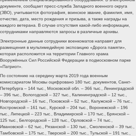
документе, сообщает пресс-служба Западного военного округа
(ЗВО), учитывается фотография, воинское звание, фамилия, имя,
отчество, дата, место рождения и призыва, а также награды на
каждого ветерана. В случае отсутствия какой-либо информации,
сотрудниками направляются запросы в различные архивы.
Электронные данные сотрудники военкоматов направят для
размещения в мультимедийную экспозицию «Дорога памяти»,
которая расположится на территории Главного храма
Вооружённых Сил Российской Федерации в подмосковном парке
«Патриот».
По состоянию на середину марта 2019 года военным
комиссариатом Москвы оцифровано 180 тыс. документов, Санкт-
Петербурга – 144 тыс., Московской обл. – 366 тыс., Ленинградской
– 396 тыс., Вологодской – 327 тыс., Калининградской – 12 тыс.,
Новгородской – 16 тыс., Псковской – 52 тыс., Калужской – 76 тыс.,
Костромской – 161 тыс., Курской – 204 тыс., Воронежской – 196
тыс., Липецкой – 223 тыс., Владимирской – 170 тыс., Брянской –
125 тыс., Белгородской – 128 тыс., Орловской – 74 тыс.,
Ивановской – 62 тыс., Рязанской – 130 тыс., Смоленской – 39 тыс.,
Тамбовской – 175 тыс., Тверской – 200 тыс., Тульской – 191 тыс.,