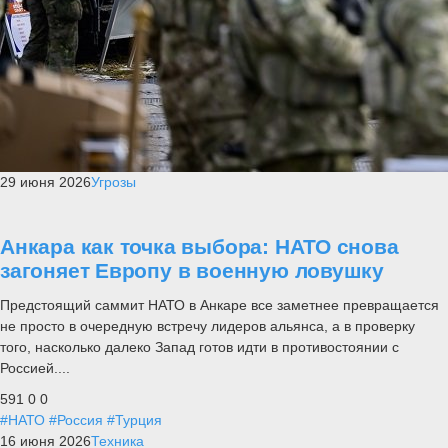
29 июня 2026
Угрозы
Анкара как точка выбора: НАТО снова
загоняет Европу в военную ловушку
Предстоящий саммит НАТО в Анкаре все заметнее превращается
не просто в очередную встречу лидеров альянса, а в проверку
того, насколько далеко Запад готов идти в противостоянии с
Россией....
591
0
0
#НАТО
#Россия
#Турция
16 июня 2026
Техника