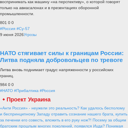
воспринимать как машину «на перспективу», о которой говорят
только на авиасалонах и в презентациях оборонной
промышленности.
801
0
0
#Россия
#Су-57
9 июня 2026
Угрозы
НАТО стягивает силы к границам России:
Литва подняла добровольцев по тревоге
Литва вновь поднимает градус напряженности у российских
границ.
984
0
0
#НАТО
#Прибалтика
#Россия
Проект Украина
«Анти Россия» - неужели это реальность? Как удалось бесполому
и беспринципному Западу отравить сознание нашего брата, купить
за печенки его совесть, вложить в его руку нож?! Посему за общим
братским прошлым многих поколений, появился Иуда? Понимая