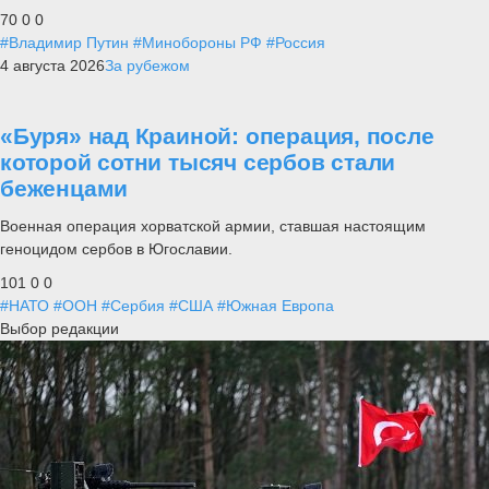
70
0
0
#Владимир Путин
#Минобороны РФ
#Россия
4 августа 2026
За рубежом
«Буря» над Краиной: операция, после
которой сотни тысяч сербов стали
беженцами
Военная операция хорватской армии, ставшая настоящим
геноцидом сербов в Югославии.
101
0
0
#НАТО
#ООН
#Сербия
#США
#Южная Европа
Выбор редакции