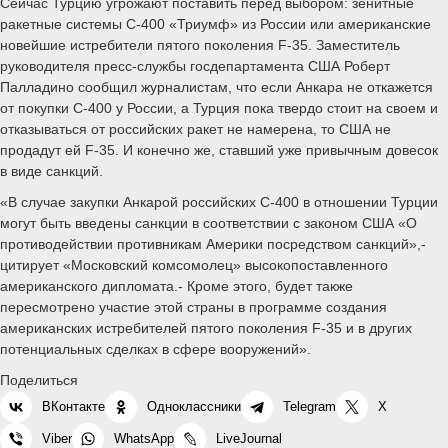
Сейчас Турцию угрожают поставить перед выбором: зенитные
ракетные системы С-400 «Триумф» из России или американские
новейшие истребители пятого поколения F-35. Заместитель
руководителя пресс-службы госдепартамента США Роберт
Палладино сообщил журналистам, что если Анкара не откажется
от покупки С-400 у России, а Турция пока твердо стоит на своем и
отказываться от российских ракет не намерена, то США не
продадут ей F-35. И конечно же, ставший уже привычным довесок
в виде санкций.
«В случае закупки Анкарой российских С-400 в отношении Турции
могут быть введены санкции в соответствии с законом США «О
противодействии противникам Америки посредством санкций»,-
цитирует «Московский комсомолец» высокопоставленного
американского дипломата.- Кроме этого, будет также
пересмотрено участие этой страны в программе создания
американских истребителей пятого поколения F-35 и в других
потенциальных сделках в сфере вооружений».
Поделиться
ВКонтакте
Одноклассники
Telegram
X
Viber
WhatsApp
LiveJournal