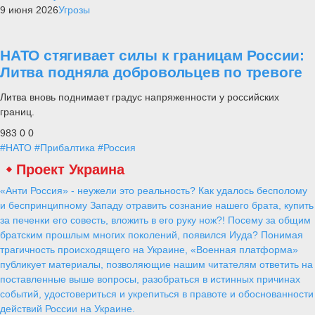
9 июня 2026
Угрозы
НАТО стягивает силы к границам России:
Литва подняла добровольцев по тревоге
Литва вновь поднимает градус напряженности у российских
границ.
983
0
0
#НАТО
#Прибалтика
#Россия
Проект Украина
«Анти Россия» - неужели это реальность? Как удалось бесполому
и беспринципному Западу отравить сознание нашего брата, купить
за печенки его совесть, вложить в его руку нож?! Посему за общим
братским прошлым многих поколений, появился Иуда? Понимая
трагичность происходящего на Украине, «Военная платформа»
публикует материалы, позволяющие нашим читателям ответить на
поставленные выше вопросы, разобраться в истинных причинах
событий, удостовериться и укрепиться в правоте и обоснованности
действий России на Украине.