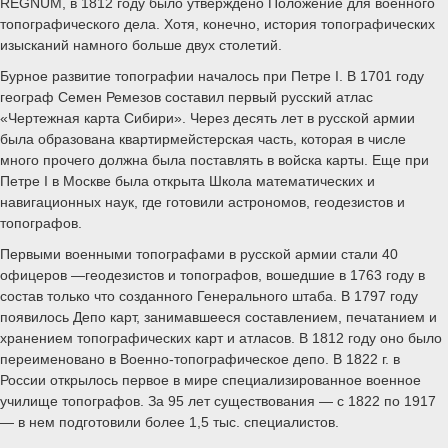
REGNUM, в 1812 году было утверждено Положение для военного
топографического дела. Хотя, конечно, история топографических
изысканий намного больше двух столетий.
Бурное развитие топографии началось при Петре I. В 1701 году
географ Семен Ремезов составил первый русский атлас
«Чертежная карта Сибири». Через десять лет в русской армии
была образована квартирмейстерская часть, которая в числе
много прочего должна была поставлять в войска карты. Еще при
Петре I в Москве была открыта Школа математических и
навигационных наук, где готовили астрономов, геодезистов и
топографов.
Первыми военными топографами в русской армии стали 40
офицеров —геодезистов и топографов, вошедшие в 1763 году в
состав только что созданного Генерального штаба. В 1797 году
появилось Депо карт, занимавшееся составлением, печатанием и
хранением топографических карт и атласов. В 1812 году оно было
переименовано в Военно-топографическое депо. В 1822 г. в
России открылось первое в мире специализированное военное
училище топографов. За 95 лет существования — с 1822 по 1917
— в нем подготовили более 1,5 тыс. специалистов.