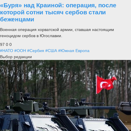
«Буря» над Краиной: операция, после
которой сотни тысяч сербов стали
беженцами
Военная операция хорватской армии, ставшая настоящим
геноцидом сербов в Югославии.
97
0
0
#НАТО
#ООН
#Сербия
#США
#Южная Европа
Выбор редакции