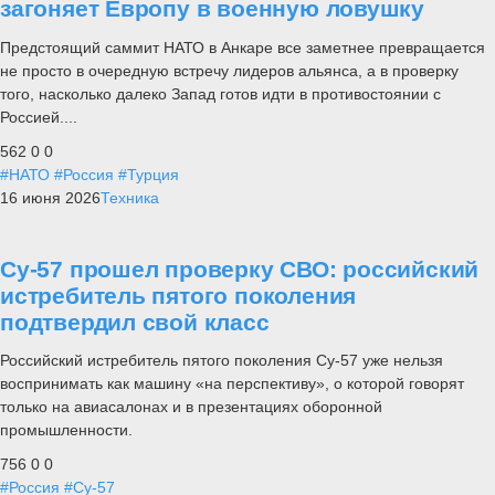
загоняет Европу в военную ловушку
Предстоящий саммит НАТО в Анкаре все заметнее превращается
не просто в очередную встречу лидеров альянса, а в проверку
того, насколько далеко Запад готов идти в противостоянии с
Россией....
562
0
0
#НАТО
#Россия
#Турция
16 июня 2026
Техника
Су-57 прошел проверку СВО: российский
истребитель пятого поколения
подтвердил свой класс
Российский истребитель пятого поколения Су-57 уже нельзя
воспринимать как машину «на перспективу», о которой говорят
только на авиасалонах и в презентациях оборонной
промышленности.
756
0
0
#Россия
#Су-57