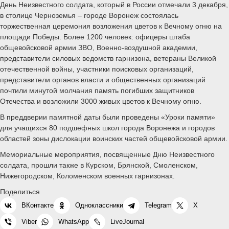
День Неизвестного солдата, который в России отмечали 3 декабря,
в столице Черноземья – городе Воронеж состоялась
торжественная церемония возложения цветов к Вечному огню на
площади Победы. Более 1200 человек: офицеры штаба
общевойсковой армии ЗВО, Военно-воздушной академии,
представители силовых ведомств гарнизона, ветераны Великой
отечественной войны, участники поисковых организаций,
представители органов власти и общественных организаций
почтили минутой молчания память погибших защитников
Отечества и возложили 3000 живых цветов к Вечному огню.
В преддверии памятной даты были проведены «Уроки памяти»
для учащихся 80 подшефных школ города Воронежа и городов
областей зоны дислокации воинских частей общевойсковой армии.
Мемориальные мероприятия, посвященные Дню Неизвестного
солдата, прошли также в Курском, Брянской, Смоленском,
Нижегородском, Коломенском военных гарнизонах.
Поделиться
ВКонтакте
Одноклассники
Telegram
X
Viber
WhatsApp
LiveJournal