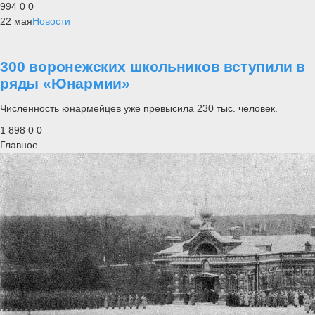
994
0
0
22 мая
Новости
300 воронежских школьников вступили в
ряды «Юнармии»
Численность юнармейцев уже превысила 230 тыс. человек.
1 898
0
0
Главное