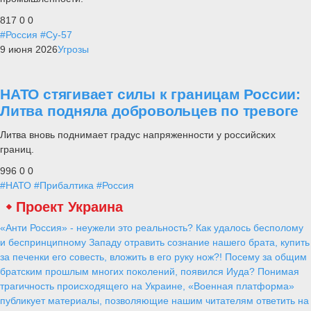
817
0
0
#Россия
#Су-57
9 июня 2026
Угрозы
НАТО стягивает силы к границам России:
Литва подняла добровольцев по тревоге
Литва вновь поднимает градус напряженности у российских
границ.
996
0
0
#НАТО
#Прибалтика
#Россия
Проект Украина
«Анти Россия» - неужели это реальность? Как удалось бесполому
и беспринципному Западу отравить сознание нашего брата, купить
за печенки его совесть, вложить в его руку нож?! Посему за общим
братским прошлым многих поколений, появился Иуда? Понимая
трагичность происходящего на Украине, «Военная платформа»
публикует материалы, позволяющие нашим читателям ответить на