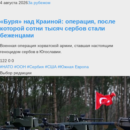
4 августа 2026
За рубежом
«Буря» над Краиной: операция, после
которой сотни тысяч сербов стали
беженцами
Военная операция хорватской армии, ставшая настоящим
геноцидом сербов в Югославии.
122
0
0
#НАТО
#ООН
#Сербия
#США
#Южная Европа
Выбор редакции