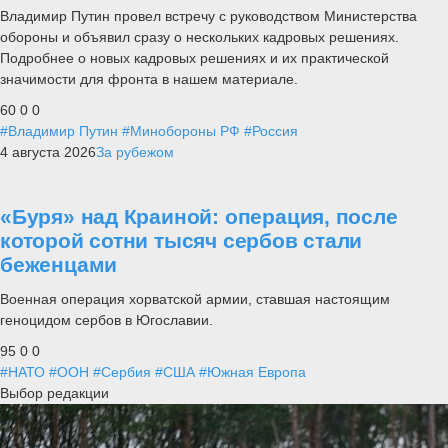
Владимир Путин провел встречу с руководством Министерства
обороны и объявил сразу о нескольких кадровых решениях.
Подробнее о новых кадровых решениях и их практической
значимости для фронта в нашем материале.
60
0
0
#Владимир Путин
#Минобороны РФ
#Россия
4 августа 2026
За рубежом
«Буря» над Краиной: операция, после
которой сотни тысяч сербов стали
беженцами
Военная операция хорватской армии, ставшая настоящим
геноцидом сербов в Югославии.
95
0
0
#НАТО
#ООН
#Сербия
#США
#Южная Европа
Выбор редакции