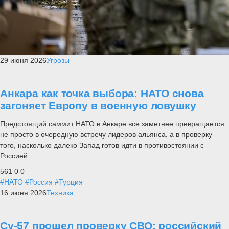
29 июня 2026
Угрозы
Анкара как точка выбора: НАТО снова
загоняет Европу в военную ловушку
Предстоящий саммит НАТО в Анкаре все заметнее превращается
не просто в очередную встречу лидеров альянса, а в проверку
того, насколько далеко Запад готов идти в противостоянии с
Россией....
561
0
0
#НАТО
#Россия
#Турция
16 июня 2026
Техника
Су-57 прошел проверку СВО: российский