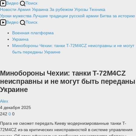
Видео
Поиск
Новости
Армия
Украина
За рубежом
Угрозы
Техника
Уроки мужества
Лучшие традиции русской армии
Битва за историю
Видео
Поиск
Военная платформа
Украина
Минобороны Чехии: танки T-72M4CZ неисправны и не могут
быть переданы Украине
Минобороны Чехии: танки T-72M4CZ
неисправны и не могут быть переданы
Украине
Alex
4 декабря 2025
242
0
0
Прага не сможет передать Киеву модернизированные танки T-
72M4CZ из-за критических неисправностей в системе управления
огнем. Об этом официально сообщило министерство обороны