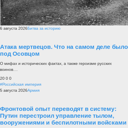
6 августа 2026
Битва за историю
Атака мертвецов. Что на самом деле было
под Осовцом
О мифах и исторических фактах, а также героизме русских
воинов....
20
0
0
#Российская империя
5 августа 2026
Армия
Фронтовой опыт переводят в систему:
Путин перестроил управление тылом,
вооружениями и беспилотными войсками