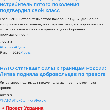
истребитель пятого поколения
подтвердил свой класс
Российский истребитель пятого поколения Су-57 уже нельзя
воспринимать как машину «на перспективу», о которой говорят
только на авиасалонах и в презентациях оборонной
промышленности.
755
0
0
#Россия
#Су-57
9 июня 2026
Угрозы
НАТО стягивает силы к границам России:
Литва подняла добровольцев по тревоге
Литва вновь поднимает градус напряженности у российских
границ.
982
0
0
#НАТО
#Прибалтика
#Россия
Проект Украина