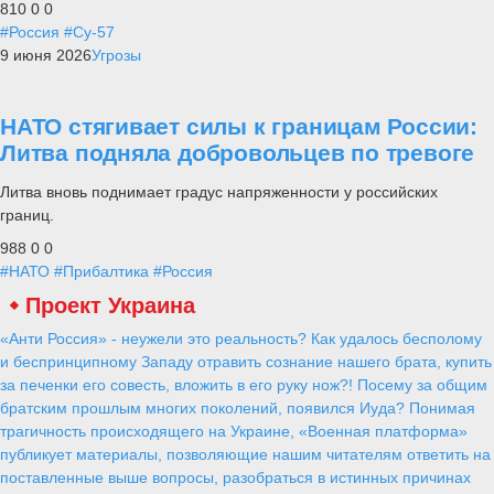
810
0
0
#Россия
#Су-57
9 июня 2026
Угрозы
НАТО стягивает силы к границам России:
Литва подняла добровольцев по тревоге
Литва вновь поднимает градус напряженности у российских
границ.
988
0
0
#НАТО
#Прибалтика
#Россия
Проект Украина
«Анти Россия» - неужели это реальность? Как удалось бесполому
и беспринципному Западу отравить сознание нашего брата, купить
за печенки его совесть, вложить в его руку нож?! Посему за общим
братским прошлым многих поколений, появился Иуда? Понимая
трагичность происходящего на Украине, «Военная платформа»
публикует материалы, позволяющие нашим читателям ответить на
поставленные выше вопросы, разобраться в истинных причинах