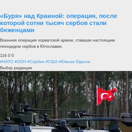
«Буря» над Краиной: операция, после
которой сотни тысяч сербов стали
беженцами
Военная операция хорватской армии, ставшая настоящим
геноцидом сербов в Югославии.
116
0
0
#НАТО
#ООН
#Сербия
#США
#Южная Европа
Выбор редакции