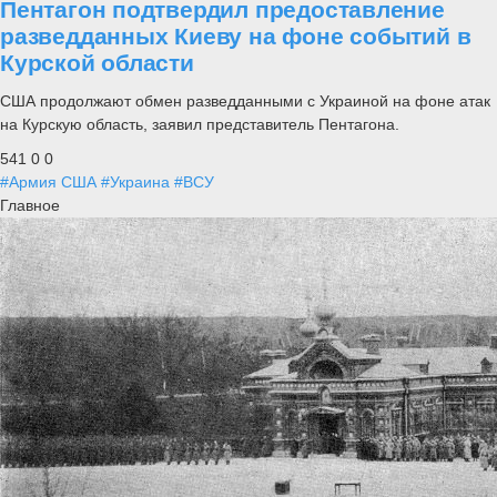
Пентагон подтвердил предоставление
разведданных Киеву на фоне событий в
Курской области
США продолжают обмен разведданными с Украиной на фоне атак
на Курскую область, заявил представитель Пентагона.
541
0
0
#Армия США
#Украина
#ВСУ
Главное