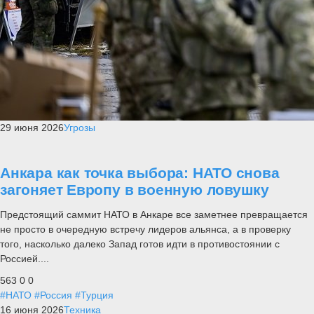
29 июня 2026
Угрозы
Анкара как точка выбора: НАТО снова
загоняет Европу в военную ловушку
Предстоящий саммит НАТО в Анкаре все заметнее превращается
не просто в очередную встречу лидеров альянса, а в проверку
того, насколько далеко Запад готов идти в противостоянии с
Россией....
563
0
0
#НАТО
#Россия
#Турция
16 июня 2026
Техника