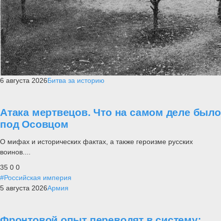
6 августа 2026
Битва за историю
Атака мертвецов. Что на самом деле было
под Осовцом
О мифах и исторических фактах, а также героизме русских
воинов....
35
0
0
#Российская империя
5 августа 2026
Армия
Фронтовой опыт переводят в систему: