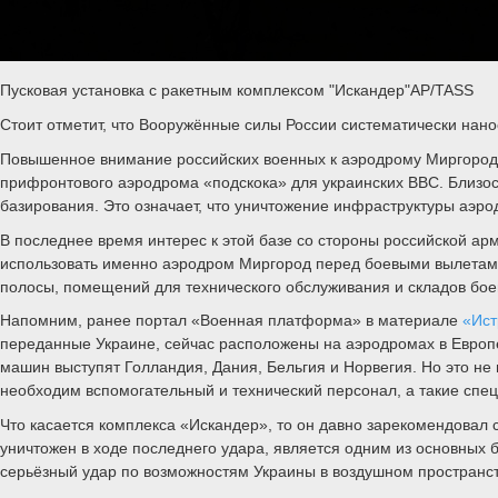
Пусковая установка с ракетным комплексом "Искандер"AP/TASS
Стоит отметит, что Вооружённые силы России систематически нан
Повышенное внимание российских военных к аэродрому Миргород о
прифронтового аэродрома «подскока» для украинских ВВС. Близос
базирования. Это означает, что уничтожение инфраструктуры аэр
В последнее время интерес к этой базе со стороны российской ар
использовать именно аэродром Миргород перед боевыми вылетами
полосы, помещений для технического обслуживания и складов бое
Напомним, ранее портал «Военная платформа» в материале
«Ист
переданные Украине, сейчас расположены на аэродромах в Европе
машин выступят Голландия, Дания, Бельгия и Норвегия. Но это не 
необходим вспомогательный и технический персонал, а такие спец
Что касается комплекса «Искандер», то он давно зарекомендовал 
уничтожен в ходе последнего удара, является одним из основных
серьёзный удар по возможностям Украины в воздушном пространст