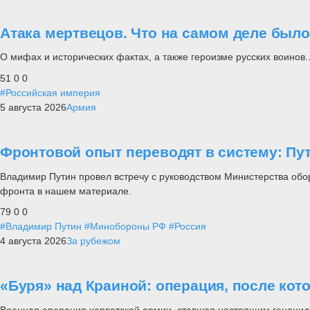
Атака мертвецов. Что на самом деле был
О мифах и исторических фактах, а также героизме русских воинов..
51
0
0
#Российская империя
5 августа 2026
Армия
Фронтовой опыт переводят в систему: П
Владимир Путин провел встречу с руководством Министерства обо
фронта в нашем материале.
79
0
0
#Владимир Путин
#Минобороны РФ
#Россия
4 августа 2026
За рубежом
«Буря» над Краиной: операция, после кот
Военная операция хорватской армии, ставшая настоящим геноцид