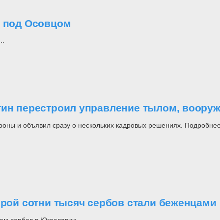
о под Осовцом
..
утин перестроил управление тылом, воор
роны и объявил сразу о нескольких кадровых решениях. Подробнее
орой сотни тысяч сербов стали беженцами
ом сербов в Югославии.