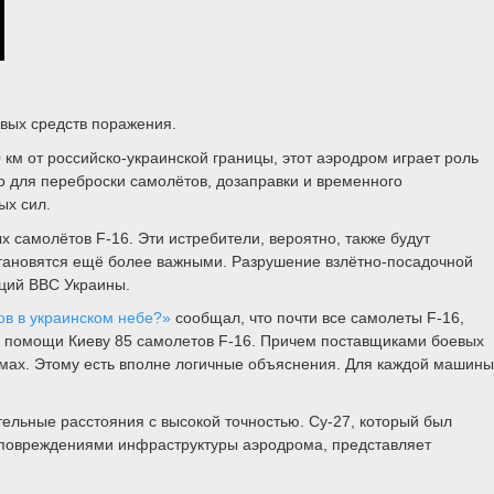
евых средств поражения.
м от российско-украинской границы, этот аэродром играет роль
о для переброски самолётов, дозаправки и временного
ых сил.
 самолётов F-16. Эти истребители, вероятно, также будут
тановятся ещё более важными. Разрушение взлётно-посадочной
аций ВВС Украины.
ов в украинском небе?»
сообщал, что почти все самолеты F-16,
й помощи Киеву 85 самолетов F-16. Причем поставщиками боевых
ромах. Этому есть вполне логичные объяснения. Для каждой машины
тельные расстояния с высокой точностью. Су-27, который был
 с повреждениями инфраструктуры аэродрома, представляет