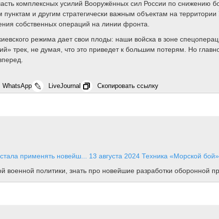
часть комплексных усилий Вооружённых сил России по снижению б
пунктам и другим стратегически важным объектам на территории 
ения собственных операций на линии фронта.
иевского режима дает свои плоды: наши войска в зоне спецопераци
ий» трек, не думая, что это приведет к большим потерям. Но глав
вперед.
WhatsApp
LiveJournal
Скопировать ссылку
стала применять новейш...
13 августа 2024
Техника
«Морской бой»
ной военной политики, знать про новейшие разработки оборонной