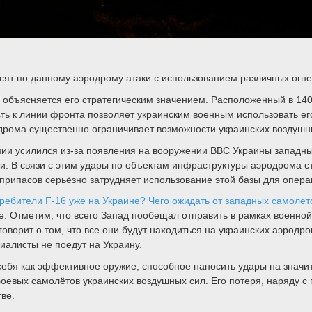
осят по данному аэродрому атаки с использованием различных огн
бъясняется его стратегическим значением. Расположенный в 140 к
ть к линии фронта позволяет украинским военным использовать ег
одрома существенно ограничивает возможности украинских воздушн
мии усилился из-за появления на вооружении ВВС Украины западных
. В связи с этим удары по объектам инфраструктуры аэродрома с
припасов серьёзно затрудняет использование этой базы для опер
ребители F-16 уже на Украине? Чего ожидать от западных самолет
. Отметим, что всего Запад пообещал отправить в рамках военно
говорит о том, что все они будут находиться на украинских аэрод
иалисты не поедут на Украину.
себя как эффективное оружие, способное наносить удары на значи
 боевых самолётов украинских воздушных сил. Его потеря, наряду
ве.