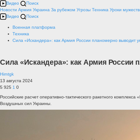
Видео
Поиск
Новости
Армия
Украина
За рубежом
Угрозы
Техника
Уроки мужеств
Видео
Поиск
Военная платформа
Техника
Сила «Искандера»: как Армия России планомерно выводит у
Сила «Искандера»: как Армия России 
Himtgk
13 августа 2024
5 925
1
0
Российские расчет оперативно-тактического ракетного комплекса 
Воздушных сил Украины.