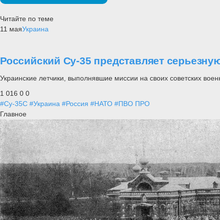
Читайте по теме
11 мая
Украина
Российский Су-35 представляет серьезну
Украинские летчики, выполнявшие миссии на своих советских воен
1 016
0
0
#Су-35С
#Украина
#Россия
#НАТО
#ПВО ПРО
Главное