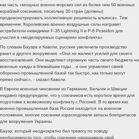
как часть «мощных военно-морских сил из более чем 50 военных
кораблей союзников, поскольку 30 стран (должны)
продемонстрировать коллективную решимость альянса». Тем
временем, Королевские военно-воздушные силы направят
истребители-невидимки F-35 Lightning II и P-8 Poseidon для
участия в «моделируемых сценариях конфликта».
По словам Бауэра и Каволи, русские увеличили производство
ракет и другого вооружения. «Они не жалеют усилий для своего
восстановления. Они выделяют огромную часть своего бюджета на
военные нужды в ближайшие годы... и они управляют своей
оборонно-промышленной базой так быстро, как только могут
прямо сейчас», - сказал Каволи.
В Европе военные чиновники из Германии, Бельгии и Швеции
недавно предупредили, что у союзников есть короткое время для
подготовки к возможному конфликту с Россией. В то время как
военно-промышленная база России находится на военном
положении, многие союзники израсходовали запасы боеприпасов
для вооружения Украины.
Бауэр, который неоднократно бил тревогу по поводу
необходимости того, чтобы союзники наращивали свой