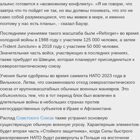
альянс готовится к «возможному конфликту». «Я не говорю, что
завтра что-то пойдет не так, но мы должны понимать, что это не
само собой разумеющееся, что мы живем в мире, и именно
поэтому у нас есть планы», - сказал Бауэр.
Последними учениями такого масштаба были «Reforger» во время
холодной войны в 1988 году с участием 125 000 человек, а затем
«Trident Juncture» в 2018 году с участием 50 000 человек.
Значительная часть войск, участвующих в последних учениях,
также прибудет из Швеции, которая планирует присоединиться к
североатлантическому союзу.
Учения были одобрены во время саммита НАТО 2023 года в
Вильнюсе, Литва, что ознаменовало отход североатлантического
союза от крупномасштабных обычных военных маневров. Это
объяснялось тем, что в тот период блок был вовлечен в
длительные войны в небольших странах против
негосударственных субъектов в Ираке и Афганистане.
Распад
Советского Союза
также устранил основную
существующую обычную военную угрозу. Характерным элементом
будет вторая часть «Стойкого защитника», когда Силы быстрого
реагирования НАТО будут развернуты в Польше на восточном