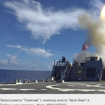
Запуск ракеты "Томагавк" с эсминца класса "Арли Берк" в
Тайваньском проливе - Фото: ABACA/TASS