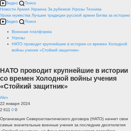
Видео
Поиск
Новости
Армия
Украина
За рубежом
Угрозы
Техника
Уроки мужества
Лучшие традиции русской армии
Битва за историю
Видео
Поиск
Военная платформа
Угрозы
НАТО проводит крупнейшие в истории со времен Холодной
войны учения «Стойкий защитник»
НАТО проводит крупнейшие в истории
со времен Холодной войны учения
«Стойкий защитник»
Alex
22 января 2024
2 611
0
0
Организация Североатлантического договора (НАТО) начнет свои
самые значительные военные учения за последние десятилетия
«Стойкий защитник» на фоне продолжающегося российско-