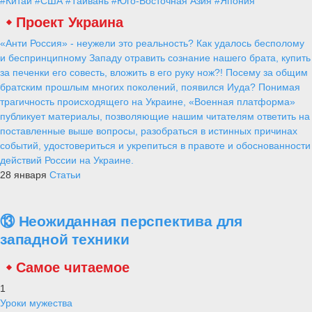
#Китай
#США
#Тайвань
#Юго-Восточная Азия
#Япония
Проект Украина
«Анти Россия» - неужели это реальность? Как удалось бесполому
и беспринципному Западу отравить сознание нашего брата, купить
за печенки его совесть, вложить в его руку нож?! Посему за общим
братским прошлым многих поколений, появился Иуда? Понимая
трагичность происходящего на Украине, «Военная платформа»
публикует материалы, позволяющие нашим читателям ответить на
поставленные выше вопросы, разобраться в истинных причинах
событий, удостовериться и укрепиться в правоте и обоснованности
действий России на Украине.
28 января
Статьи
⑬ Неожиданная перспектива для
западной техники
Самое читаемое
1
Уроки мужества