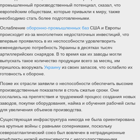
промышленный производственный потенциал, сказал, что
европейским обществам, которые привыкли к миру, также
необходимо стать более подготовленными.
Ослабление
оборонно-промышленных баз
США и Европы
происходит из-за многолетних недостаточных инвестиций, что
впервые проявилось в их неспособности удовлетворить
еженедельную потребность Украины в десятках тысяч
артиллерийских снарядов. В то время как их заводы могли
выпускать такое количество продукции всего за месяц, им
пришлось вооружать
Украину
из своих запасов, что ослабило их
готовность к обороне.
Позже их отрасли заявили о неспособности обеспечить высокие
производственные показатели в столь сжатые сроки. Они
сослались на препятствия и трудоемкий процесс создания новых
заводов, покупки оборудования, найма и обучения рабочей силы
для увеличения объемов производства.
Существующая инфраструктура никогда не была ориентирована
на крупные войны с равными соперниками, поскольку
североатлантический союз был вовлечен в нетрадиционные
конфликты низкой интенсивности с негосударственными