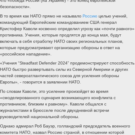
что «победа России (на Украине) - это конец европейской
безопасности».
В то время как НАТО прямо не называло
Россию
целью учений,
командующий Европейским командованием США генерал
Кристофер Каволи косвенно определил угрозу как «почти равного»
противника. Учения, которые продлятся до конца мая, будут
включать в себя отработку НАТО своих региональных планов,
которые предусматривают организацию обороны в ответ на
«российское нападение».
«Учения “Steadfast Defender 2024” продемонстрируют способность
НАТО быстро развертывать силы из Северной Америки и других
частей североатлантического союза для усиления обороны
Европы», - говорится в заявлении НАТО.
По словам Каволи, это усиление произойдет во время
«смоделированного сценария возникающего конфликта с
противником, близким к равному». Каволи общался с
журналистами в Брюсселе после двухдневной встречи
руководителей национальной обороны.
Однако адмирал Роб Бауэр, голландский председатель военного
комитета НАТО, назвал Россию страной, в отношении которой