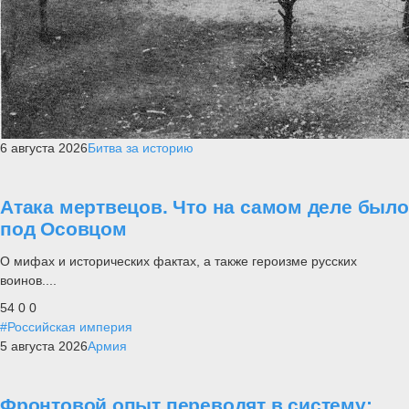
6 августа 2026
Битва за историю
Атака мертвецов. Что на самом деле было
под Осовцом
О мифах и исторических фактах, а также героизме русских
воинов....
54
0
0
#Российская империя
5 августа 2026
Армия
Фронтовой опыт переводят в систему: