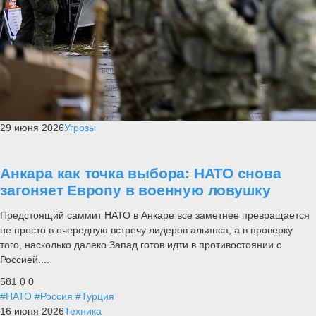
29 июня 2026
Угрозы
Анкара как точка выбора: НАТО снова
загоняет Европу в военную ловушку
Предстоящий саммит НАТО в Анкаре все заметнее превращается
не просто в очередную встречу лидеров альянса, а в проверку
того, насколько далеко Запад готов идти в противостоянии с
Россией....
581
0
0
#НАТО
#Россия
#Турция
16 июня 2026
Техника