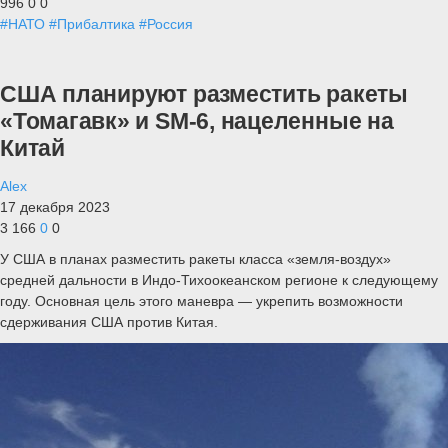
996
0
0
#НАТО
#Прибалтика
#Россия
США планируют разместить ракеты
«Томагавк» и SM-6, нацеленные на
Китай
Alex
17 декабря 2023
3 166
0
0
У США в планах разместить ракеты класса «земля-воздух»
средней дальности в Индо-Тихоокеанском регионе к следующему
году. Основная цель этого маневра — укрепить возможности
сдерживания США против Китая.