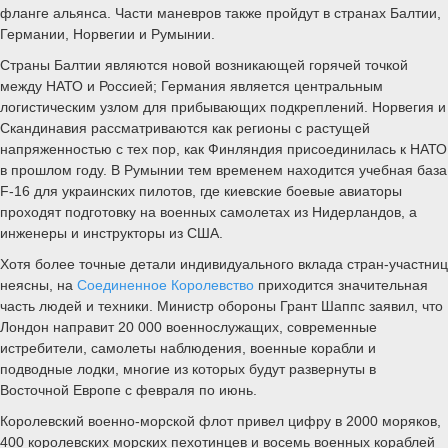
фланге альянса. Части маневров также пройдут в странах Балтии,
Германии, Норвегии и Румынии.
Страны Балтии являются новой возникающей горячей точкой
между НАТО и Россией; Германия является центральным
логистическим узлом для прибывающих подкреплений. Норвегия и
Скандинавия рассматриваются как регионы с растущей
напряженностью с тех пор, как Финляндия присоединилась к НАТО
в прошлом году. В Румынии тем временем находится учебная база
F-16 для украинских пилотов, где киевские боевые авиаторы
проходят подготовку на военных самолетах из Нидерландов, а
инженеры и инструкторы из США.
Хотя более точные детали индивидуального вклада стран-участниц
неясны, на
Соединенное Королевство
приходится значительная
часть людей и техники. Министр обороны Грант Шаппс заявил, что
Лондон направит 20 000 военнослужащих, современные
истребители, самолеты наблюдения, военные корабли и
подводные лодки, многие из которых будут развернуты в
Восточной Европе с февраля по июнь.
Королевский военно-морской флот привел цифру в 2000 моряков,
400 королевских морских пехотинцев и восемь военных кораблей