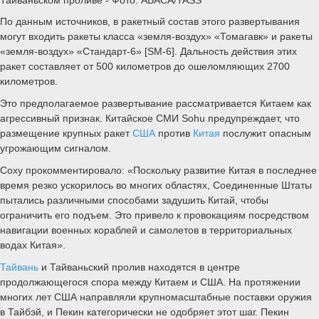
По данным источников, в ракетный состав этого развертывания
могут входить ракеты класса «земля-воздух» «Томагавк» и ракеты
«земля-воздух» «Стандарт-6» [SM-6]. Дальность действия этих
ракет составляет от 500 километров до ошеломляющих 2700
километров.
Это предполагаемое развертывание рассматривается Китаем как
агрессивный признак. Китайское СМИ Sohu предупреждает, что
размещение крупных ракет
США
против
Китая
послужит опасным
угрожающим сигналом.
Соху прокомментировало: «Поскольку развитие Китая в последнее
время резко ускорилось во многих областях, Соединенные Штаты
пытались различными способами задушить Китай, чтобы
ограничить его подъем. Это привело к провокациям посредством
навигации военных кораблей и самолетов в территориальных
водах Китая».
Тайвань
и Тайваньский пролив находятся в центре
продолжающегося спора между Китаем и США. На протяжении
многих лет США направляли крупномасштабные поставки оружия
в Тайбэй, и Пекин категорически не одобряет этот шаг. Пекин