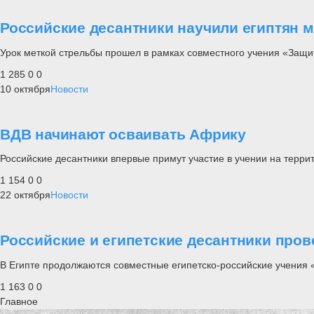
Российские десантники научили египтян м
Урок меткой стрельбы прошел в рамках совместного учения «Защи
1 285
0
0
10 октября
Новости
ВДВ начинают осваивать Африку
Российские десантники впервые примут участие в учении на терри
1 154
0
0
22 октября
Новости
Российские и египетские десантники про
В Египте продолжаются совместные египетско-российские учения 
1 163
0
0
Главное