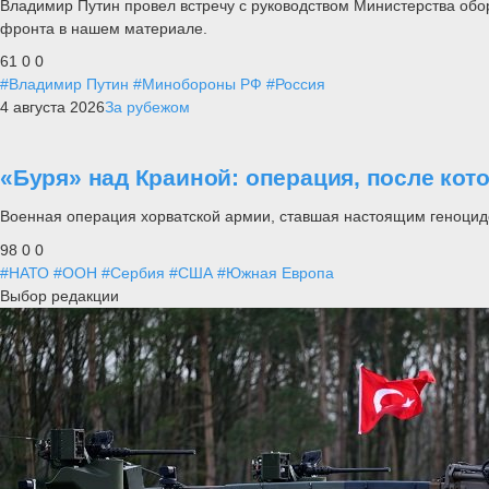
Владимир Путин провел встречу с руководством Министерства обо
фронта в нашем материале.
61
0
0
#Владимир Путин
#Минобороны РФ
#Россия
4 августа 2026
За рубежом
«Буря» над Краиной: операция, после кот
Военная операция хорватской армии, ставшая настоящим геноцид
98
0
0
#НАТО
#ООН
#Сербия
#США
#Южная Европа
Выбор редакции