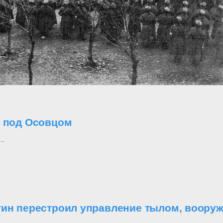
о под Осовцом
..
утин перестроил управление тылом, воор