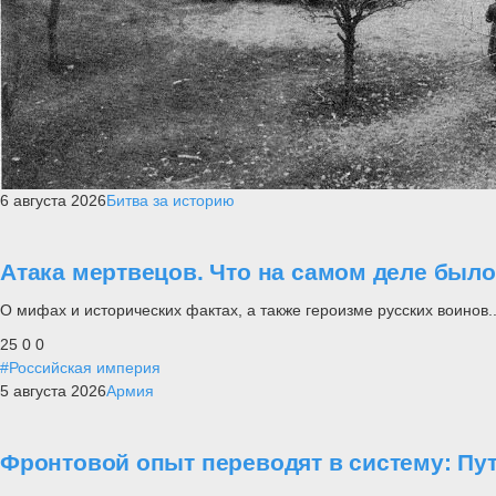
6 августа 2026
Битва за историю
Атака мертвецов. Что на самом деле был
О мифах и исторических фактах, а также героизме русских воинов..
25
0
0
#Российская империя
5 августа 2026
Армия
Фронтовой опыт переводят в систему: П