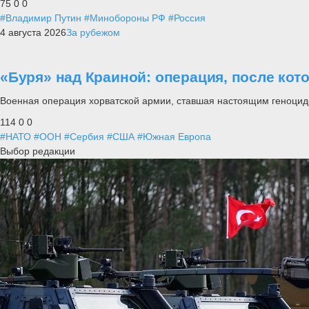
75
0
0
#Владимир Путин
#Минобороны РФ
#Россия
4 августа 2026
За рубежом
«Буря» над Краиной: операция, после кот
Военная операция хорватской армии, ставшая настоящим геноцид
114
0
0
#НАТО
#ООН
#Сербия
#США
#Южная Европа
Выбор редакции