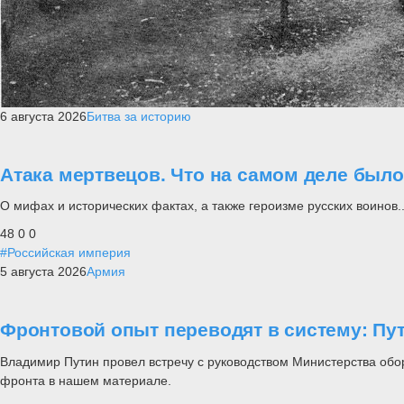
6 августа 2026
Битва за историю
Атака мертвецов. Что на самом деле был
О мифах и исторических фактах, а также героизме русских воинов..
48
0
0
#Российская империя
5 августа 2026
Армия
Фронтовой опыт переводят в систему: П
Владимир Путин провел встречу с руководством Министерства обо
фронта в нашем материале.