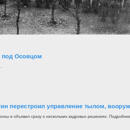
о под Осовцом
..
утин перестроил управление тылом, воор
роны и объявил сразу о нескольких кадровых решениях. Подробнее