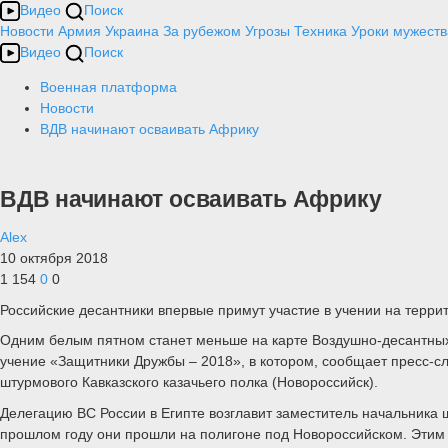
Видео
Поиск
Новости
Армия
Украина
За рубежом
Угрозы
Техника
Уроки мужеств
Видео
Поиск
Военная платформа
Новости
ВДВ начинают осваивать Африку
ВДВ начинают осваивать Африку
Alex
10 октября 2018
1 154
0
0
Российские десантники впервые примут участие в учении на терри
Одним белым пятном станет меньше на карте Воздушно-десантных 
учение «Защитники Дружбы – 2018», в котором, сообщает пресс-сл
штурмового Кавказского казачьего полка (Новороссийск).
Делегацию ВС России в Египте возглавит заместитель начальника
прошлом году они прошли на полигоне под Новороссийском. Этим 