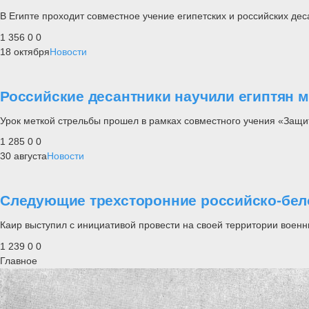
В Египте проходит совместное учение египетских и российских дес
1 356
0
0
18 октября
Новости
Российские десантники научили египтян м
Урок меткой стрельбы прошел в рамках совместного учения «Защи
1 285
0
0
30 августа
Новости
Следующие трехсторонние российско-бело
Каир выступил с инициативой провести на своей территории военн
1 239
0
0
Главное