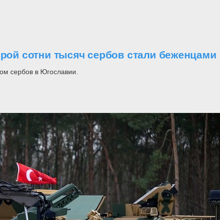
орой сотни тысяч сербов стали беженцами
ом сербов в Югославии.