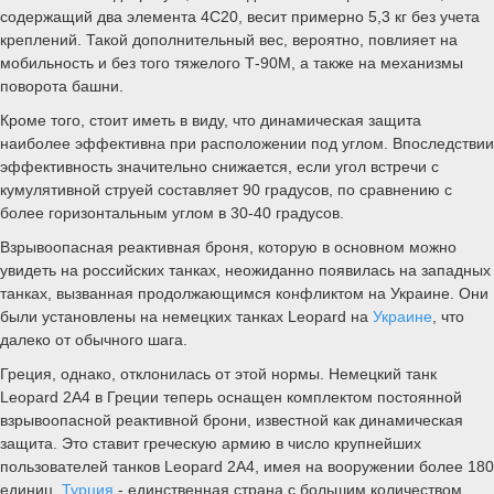
содержащий два элемента 4С20, весит примерно 5,3 кг без учета
креплений. Такой дополнительный вес, вероятно, повлияет на
мобильность и без того тяжелого Т-90М, а также на механизмы
поворота башни.
Кроме того, стоит иметь в виду, что динамическая защита
наиболее эффективна при расположении под углом. Впоследствии
эффективность значительно снижается, если угол встречи с
кумулятивной струей составляет 90 градусов, по сравнению с
более горизонтальным углом в 30-40 градусов.
Взрывоопасная реактивная броня, которую в основном можно
увидеть на российских танках, неожиданно появилась на западных
танках, вызванная продолжающимся конфликтом на Украине. Они
были установлены на немецких танках Leopard на
Украине
, что
далеко от обычного шага.
Греция, однако, отклонилась от этой нормы. Немецкий танк
Leopard 2A4 в Греции теперь оснащен комплектом постоянной
взрывоопасной реактивной брони, известной как динамическая
защита. Это ставит греческую армию в число крупнейших
пользователей танков Leopard 2A4, имея на вооружении более 180
единиц.
Турция
- единственная страна с большим количеством