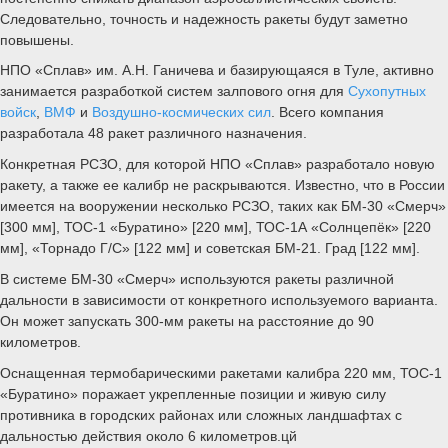
Следовательно, точность и надежность ракеты будут заметно
повышены.
НПО «Сплав» им. А.Н. Ганичева и базирующаяся в Туле, активно
занимается разработкой систем залпового огня для
Сухопутных
войск
,
ВМФ
и
Воздушно-космических сил
. Всего компания
разработала 48 ракет различного назначения.
Конкретная РСЗО, для которой НПО «Сплав» разработало новую
ракету, а также ее калибр не раскрываются. Известно, что в России
имеется на вооружении несколько РСЗО, таких как БМ-30 «Смерч»
[300 мм], ТОС-1 «Буратино» [220 мм], ТОС-1А «Солнцепёк» [220
мм], «Торнадо Г/С» [122 мм] и советская БМ-21. Град [122 мм].
В системе БМ-30 «Смерч» используются ракеты различной
дальности в зависимости от конкретного используемого варианта.
Он может запускать 300-мм ракеты на расстояние до 90
километров.
Оснащенная термобарическими ракетами калибра 220 мм, ТОС-1
«Буратино» поражает укрепленные позиции и живую силу
противника в городских районах или сложных ландшафтах с
дальностью действия около 6 километров.цй