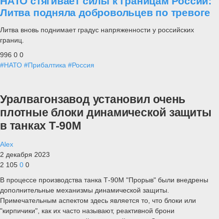
НАТО стягивает силы к границам России:
Литва подняла добровольцев по тревоге
Литва вновь поднимает градус напряженности у российских
границ.
996
0
0
#НАТО
#Прибалтика
#Россия
Уралвагонзавод установил очень
плотные блоки динамической защиты
в танках Т-90М
Alex
2 декабря 2023
2 105
0
0
В процессе производства танка Т-90М "Прорыв" были внедрены
дополнительные механизмы динамической защиты.
Примечательным аспектом здесь является то, что блоки или
"кирпичики", как их часто называют, реактивной брони