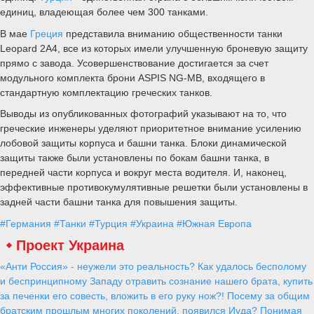
единиц, владеющая более чем 300 танками.
В мае
Греция
представила вниманию общественности танки
Leopard 2A4, все из которых имели улучшенную броневую защиту
прямо с завода. Усовершенствование достигается за счет
модульного комплекта брони ASPIS NG-MB, входящего в
стандартную комплектацию греческих танков.
Выводы из опубликованных фотографий указывают на то, что
греческие инженеры уделяют приоритетное внимание усилению
лобовой защиты корпуса и башни танка. Блоки динамической
защиты также были установлены по бокам башни танка, в
передней части корпуса и вокруг места водителя. И, наконец,
эффективные противокумулятивные решетки были установлены в
задней части башни танка для повышения защиты.
#Германия
#Танки
#Турция
#Украина
#Южная Европа
Проект Украина
«Анти Россия» - неужели это реальность? Как удалось бесполому
и беспринципному Западу отравить сознание нашего брата, купить
за печенки его совесть, вложить в его руку нож?! Посему за общим
братским прошлым многих поколений, появился Иуда? Понимая