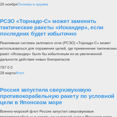
20 ноября
Техника и оружие
РСЗО «Торнадо-С» может заменить
тактические ракеты «Искандер», если
последних будет избыточно
Реактивная система залпового огня (РСЗО) «Торнадо-С» может
использоваться для поражения целей, где применение тактических
ракет «Искандер» было бы избыточным из-за увеличенной
дальности действия новых боеприпасов.
797
0
0
28 марта
Флот
Россия запустила сверхзвуковую
противокорабельную ракету по условной
цели в Японском море
Военно-морской флот России запустил сверхзвуковые
противокорабельные ракеты по условной цели в Японском море.