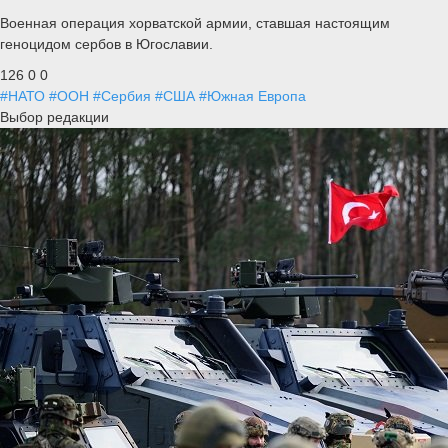
Военная операция хорватской армии, ставшая настоящим
геноцидом сербов в Югославии.
126
0
0
#НАТО
#ООН
#Сербия
#США
#Южная Европа
Выбор редакции