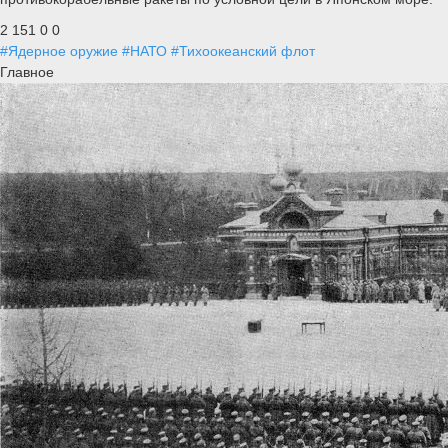
2 151
0
0
#Ядерное оружие
#НАТО
#Тихоокеанский флот
Главное