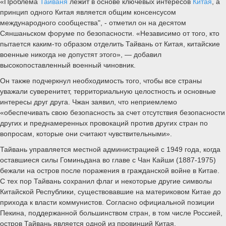
«Проблема
Тайваня
лежит в основе ключевых интересов
Китая
, а
принцип одного Китая является общим консенсусом
международного сообщества", - отметил он на десятом
Сяншаньском форуме по безопасности. «Независимо от того, кто
пытается каким-то образом отделить Тайвань от Китая, китайские
военные никогда не допустят этого», — добавил
высокопоставленный военный чиновник.
Он также подчеркнул необходимость того, чтобы все страны
уважали суверенитет, территориальную целостность и основные
интересы друг друга. Чжан заявил, что неприемлемо
«обеспечивать свою безопасность за счет отсутствия безопасности
других и преднамеренных провокаций против других стран по
вопросам, которые они считают чувствительными».
Тайвань управляется местной администрацией с 1949 года, когда
оставшиеся силы Гоминьдана во главе с Чан Кайши (1887-1975)
бежали на остров после поражения в гражданской войне в Китае.
С тех пор Тайвань сохранил флаг и некоторые другие символы
Китайской Республики, существовавшие на материковом Китае до
прихода к власти коммунистов. Согласно официальной позиции
Пекина, поддержанной большинством стран, в том числе Россией,
остров Тайвань является одной из провинций Китая.