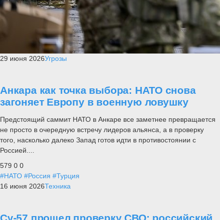
29 июня 2026
Угрозы
Анкара как точка выбора: НАТО снова
загоняет Европу в военную ловушку
Предстоящий саммит НАТО в Анкаре все заметнее превращается
не просто в очередную встречу лидеров альянса, а в проверку
того, насколько далеко Запад готов идти в противостоянии с
Россией....
579
0
0
#НАТО
#Россия
#Турция
16 июня 2026
Техника
Су-57 прошел проверку СВО: российский