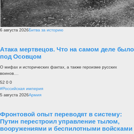
6 августа 2026
Битва за историю
Атака мертвецов. Что на самом деле было
под Осовцом
О мифах и исторических фактах, а также героизме русских
воинов....
52
0
0
#Российская империя
5 августа 2026
Армия
Фронтовой опыт переводят в систему:
Путин перестроил управление тылом,
вооружениями и беспилотными войсками