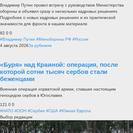
Владимир Путин провел встречу с руководством Министерства
обороны и объявил сразу о нескольких кадровых решениях.
Подробнее о новых кадровых решениях и их практической
значимости для фронта в нашем материале.
82
0
0
#Владимир Путин
#Минобороны РФ
#Россия
4 августа 2026
За рубежом
«Буря» над Краиной: операция, после
которой сотни тысяч сербов стали
беженцами
Военная операция хорватской армии, ставшая настоящим
геноцидом сербов в Югославии.
121
0
0
#НАТО
#ООН
#Сербия
#США
#Южная Европа
Выбор редакции