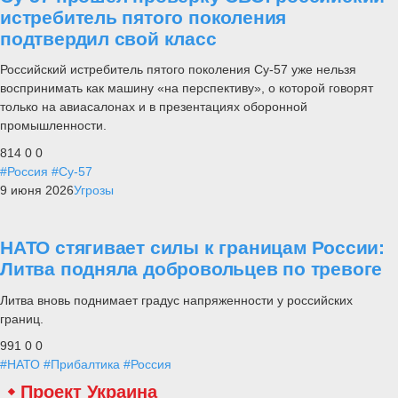
истребитель пятого поколения
подтвердил свой класс
Российский истребитель пятого поколения Су-57 уже нельзя
воспринимать как машину «на перспективу», о которой говорят
только на авиасалонах и в презентациях оборонной
промышленности.
814
0
0
#Россия
#Су-57
9 июня 2026
Угрозы
НАТО стягивает силы к границам России:
Литва подняла добровольцев по тревоге
Литва вновь поднимает градус напряженности у российских
границ.
991
0
0
#НАТО
#Прибалтика
#Россия
Проект Украина