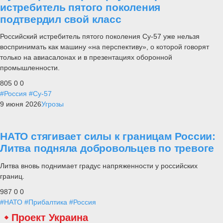
истребитель пятого поколения
подтвердил свой класс
Российский истребитель пятого поколения Су-57 уже нельзя
воспринимать как машину «на перспективу», о которой говорят
только на авиасалонах и в презентациях оборонной
промышленности.
805
0
0
#Россия
#Су-57
9 июня 2026
Угрозы
НАТО стягивает силы к границам России:
Литва подняла добровольцев по тревоге
Литва вновь поднимает градус напряженности у российских
границ.
987
0
0
#НАТО
#Прибалтика
#Россия
Проект Украина