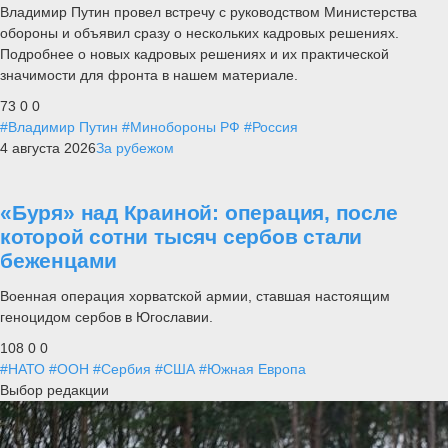
Владимир Путин провел встречу с руководством Министерства
обороны и объявил сразу о нескольких кадровых решениях.
Подробнее о новых кадровых решениях и их практической
значимости для фронта в нашем материале.
73
0
0
#Владимир Путин
#Минобороны РФ
#Россия
4 августа 2026
За рубежом
«Буря» над Краиной: операция, после
которой сотни тысяч сербов стали
беженцами
Военная операция хорватской армии, ставшая настоящим
геноцидом сербов в Югославии.
108
0
0
#НАТО
#ООН
#Сербия
#США
#Южная Европа
Выбор редакции