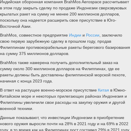
Индийская оборонная компания BrahMos Aerospace рассчитывает
в этом году закрыть сделку по продаже Индонезии сверхзвуковых
крылатых ракет на сумму не менее 200 миллионов долларов,
поскольку она надеется расширить свое присутствие в Юго-
Восточной Азии.
BrahMos, совместное предприятие
Индии
и
России
, заключило
свою первую зарубежную сделку в прошлом году, продав
Филиппинам противокорабельные ракеты берегового базирования
на сумму 375 миллионов долларов.
BrahMos также намерена получить дополнительный заказ на
сумму около 300 миллионов долларов на Филиппинах, где ее
ракеты должны быть доставлены филиппинской морской пехоте,
начиная с конца 2023 года.
В ответ на растущее военно-морское присутствие
Китая
в Южно-
Китайском море и некоторых прилегающих районах Индонезия и
Филиппины увеличили свои расходы на закупку оружия и другой
военной техники.
Данные показывают, что инвестиции Индонезии в приобретение
нового оружия выросли почти на 28% в 2021 году и на 69% в 2022
году, в то время как на Филиппинах рост составил 29% в 2021 году