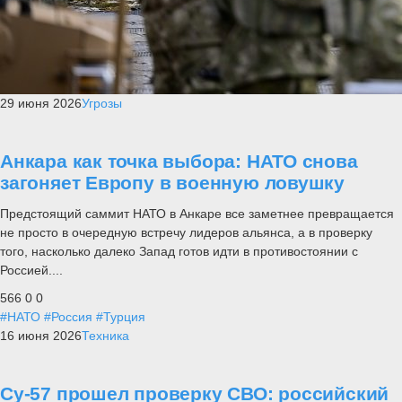
29 июня 2026
Угрозы
Анкара как точка выбора: НАТО снова
загоняет Европу в военную ловушку
Предстоящий саммит НАТО в Анкаре все заметнее превращается
не просто в очередную встречу лидеров альянса, а в проверку
того, насколько далеко Запад готов идти в противостоянии с
Россией....
566
0
0
#НАТО
#Россия
#Турция
16 июня 2026
Техника
Су-57 прошел проверку СВО: российский