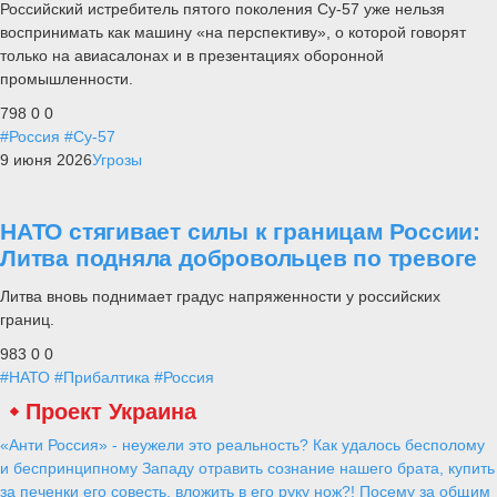
Российский истребитель пятого поколения Су-57 уже нельзя
воспринимать как машину «на перспективу», о которой говорят
только на авиасалонах и в презентациях оборонной
промышленности.
798
0
0
#Россия
#Су-57
9 июня 2026
Угрозы
НАТО стягивает силы к границам России:
Литва подняла добровольцев по тревоге
Литва вновь поднимает градус напряженности у российских
границ.
983
0
0
#НАТО
#Прибалтика
#Россия
Проект Украина
«Анти Россия» - неужели это реальность? Как удалось бесполому
и беспринципному Западу отравить сознание нашего брата, купить
за печенки его совесть, вложить в его руку нож?! Посему за общим