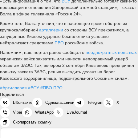
«Есть информация о том, что
ВСУ
дополнительно готовят какие-то
провокации в отношении Запорожской атомной станции», - сказал
Волга в эфире телеканала «Россия 24».
Кроме того, Волга уточнил, что в настоящее время обстрел из
крупнокалиберной
артиллерии
со стороны ВСУ прекратился, а
запущенные Киевом ударные беспилотники успешно
нейтрализуют средствами
ПВО
российские войска.
Напомним, наш портал ранее сообщал о
неоднократных попытках
украинских войск захватить или нанести непоправимый ущерб
объектам ЗАЭС. Так, вечером 2 сентября Киев вновь предпринял
попытку захвата ЗАЭС, решив высадить десант на берег
Каховского водохранилища, подконтрольного Союзным силам.
#Артиллерия
#ВСУ
#ПВО ПРО
Поделиться
ВКонтакте
Одноклассники
Telegram
X
Viber
WhatsApp
LiveJournal
Скопировать ссылку