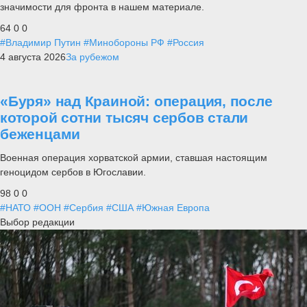
значимости для фронта в нашем материале.
64
0
0
#Владимир Путин
#Минобороны РФ
#Россия
4 августа 2026
За рубежом
«Буря» над Краиной: операция, после
которой сотни тысяч сербов стали
беженцами
Военная операция хорватской армии, ставшая настоящим
геноцидом сербов в Югославии.
98
0
0
#НАТО
#ООН
#Сербия
#США
#Южная Европа
Выбор редакции