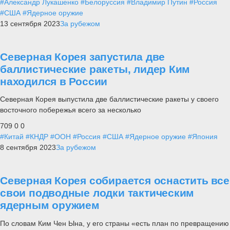
#Александр Лукашенко
#Белоруссия
#Владимир Путин
#Россия
#США
#Ядерное оружие
13 сентября 2023
За рубежом
Северная Корея запустила две
баллистические ракеты, лидер Ким
находился в России
Северная Корея выпустила две баллистические ракеты у своего
восточного побережья всего за несколько
709
0
0
#Китай
#КНДР
#ООН
#Россия
#США
#Ядерное оружие
#Япония
8 сентября 2023
За рубежом
Северная Корея собирается оснастить все
свои подводные лодки тактическим
ядерным оружием
По словам Ким Чен Ына, у его страны «есть план по превращению