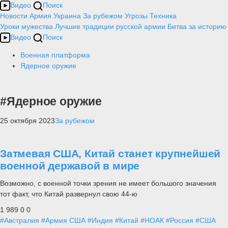
Видео
Поиск
Новости
Армия
Украина
За рубежом
Угрозы
Техника
Уроки мужества
Лучшие традиции русской армии
Битва за историю
Видео
Поиск
Военная платформа
Ядерное оружие
#Ядерное оружие
25 октября 2023
За рубежом
Затмевая США, Китай станет крупнейшей
военной державой в мире
Возможно, с военной точки зрения не имеет большого значения
тот факт, что Китай развернул свою 44-ю
1 989
0
0
#Австралия
#Армия США
#Индия
#Китай
#НОАК
#Россия
#США