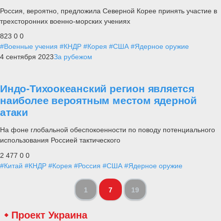
Россия, вероятно, предложила Северной Корее принять участие в
трехсторонних военно-морских учениях
823
0
0
#Военные учения
#КНДР
#Корея
#США
#Ядерное оружие
4 сентября 2023
За рубежом
Индо-Тихоокеанский регион является
наиболее вероятным местом ядерной
атаки
На фоне глобальной обеспокоенности по поводу потенциального
использования Россией тактического
2 477
0
0
#Китай
#КНДР
#Корея
#Россия
#США
#Ядерное оружие
1
7
19
Проект Украина