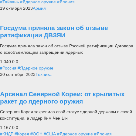
#Тайвань
#Ядерное оружие
#Япония
19 октября 2023
Армия
Госдума приняла закон об отзыве
ратификации ДВЗЯИ
Госдума приняла закон об отзыве Россией ратификации Договора
о всеобъемлющем запрещении ядерных
1 040
0
0
#Россия
#Ядерное оружие
30 сентября 2023
Техника
Арсенал Северной Кореи: от крылатых
ракет до ядерного оружия
Северная Корея закрепила свой статус ядерной державы в своей
конституции, а лидер Ким Чен Ын
1 167
0
0
#КНДР
#Корея
#ООН
#США
#Ядерное оружие
#Япония