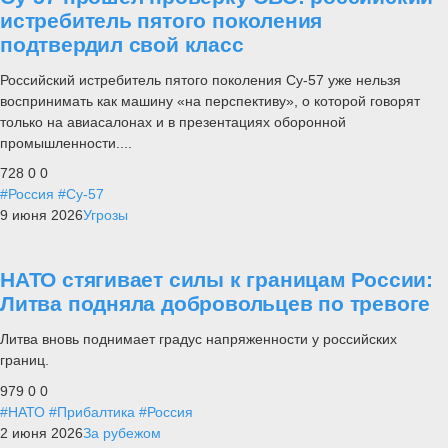
истребитель пятого поколения
подтвердил свой класс
Российский истребитель пятого поколения Су-57 уже нельзя
воспринимать как машину «на перспективу», о которой говорят
только на авиасалонах и в презентациях оборонной
промышленности....
728
0
0
#Россия
#Су-57
9 июня 2026
Угрозы
НАТО стягивает силы к границам России:
Литва подняла добровольцев по тревоге
Литва вновь поднимает градус напряженности у российских
границ.
979
0
0
#НАТО
#Прибалтика
#Россия
2 июня 2026
За рубежом