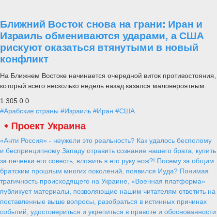
Ближний Восток снова на грани: Иран и
Израиль обмениваются ударами, а США
рискуют оказаться втянутыми в новый
конфликт
На Ближнем Востоке начинается очередной виток противостояния,
который всего несколько недель назад казался маловероятным.
1 305
0
0
#Арабские страны
#Израиль
#Иран
#США
Проект Украина
«Анти Россия» - неужели это реальность? Как удалось бесполому
и беспринципному Западу отравить сознание нашего брата, купить
за печенки его совесть, вложить в его руку нож?! Посему за общим
братским прошлым многих поколений, появился Иуда? Понимая
трагичность происходящего на Украине, «Военная платформа»
публикует материалы, позволяющие нашим читателям ответить на
поставленные выше вопросы, разобраться в истинных причинах
событий, удостовериться и укрепиться в правоте и обоснованности