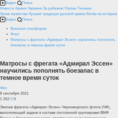
Видео
Поиск
Новости
Армия
Украина
За рубежом
Угрозы
Техника
Уроки мужества
Лучшие традиции русской армии
Битва за историю
Видео
Поиск
Военная платформа
Флот
Матросы с фрегата «Адмирал Эссен» научились пополнять
боезапас в темное время суток
Матросы с фрегата «Адмирал Эссен»
научились пополнять боезапас в
темное время суток
Alex
8 сентября 2021
1 262
0
0
Экипаж фрегата «Адмирал Эссен» Черноморского флота (ЧФ),
выполняющий задачи в составе постоянной группировки ВМФ
России в Средиземном море, провёл учение по пополнению