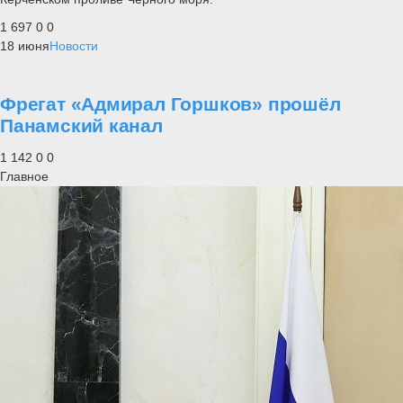
1 697
0
0
18 июня
Новости
Фрегат «Адмирал Горшков» прошёл
Панамский канал
1 142
0
0
Главное