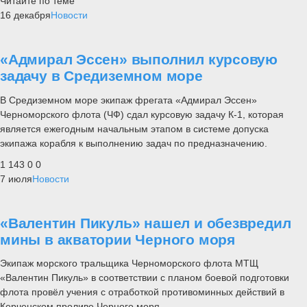
Читайте по теме
16 декабря
Новости
«Адмирал Эссен» выполнил курсовую
задачу в Средиземном море
В Средиземном море экипаж фрегата «Адмирал Эссен»
Черноморского флота (ЧФ) сдал курсовую задачу К-1, которая
является ежегодным начальным этапом в системе допуска
экипажа корабля к выполнению задач по предназначению.
1 143
0
0
7 июля
Новости
«Валентин Пикуль» нашел и обезвредил
мины в акватории Черного моря
Экипаж морского тральщика Черноморского флота МТЩ
«Валентин Пикуль» в соответствии с планом боевой подготовки
флота провёл учения с отработкой противоминных действий в
Керченском проливе Черного моря.