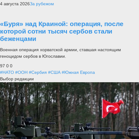
4 августа 2026
За рубежом
«Буря» над Краиной: операция, после
которой сотни тысяч сербов стали
беженцами
Военная операция хорватской армии, ставшая настоящим
геноцидом сербов в Югославии.
97
0
0
#НАТО
#ООН
#Сербия
#США
#Южная Европа
Выбор редакции