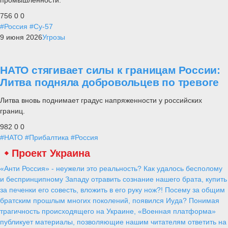
промышленности.
756
0
0
#Россия
#Су-57
9 июня 2026
Угрозы
НАТО стягивает силы к границам России:
Литва подняла добровольцев по тревоге
Литва вновь поднимает градус напряженности у российских
границ.
982
0
0
#НАТО
#Прибалтика
#Россия
Проект Украина
«Анти Россия» - неужели это реальность? Как удалось бесполому
и беспринципному Западу отравить сознание нашего брата, купить
за печенки его совесть, вложить в его руку нож?! Посему за общим
братским прошлым многих поколений, появился Иуда? Понимая
трагичность происходящего на Украине, «Военная платформа»
публикует материалы, позволяющие нашим читателям ответить на