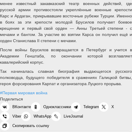
менее известный закавказский театр военных действий, где
русской армии противостояли укреплённые военные крепости
Карс и Ардаган, прикрывавшие восточные рубежи Турции. Именно
в боях за эти крепости молодой Брусилов получает боевое
крещение и первый свой орден — Анны Третьей степени - с
мечами и бантом. За участие во взятии Карса он получил ещё и
орден Станислава II степени с мечами.
После войны Брусилов возвращается в Петербург и учится в
Академии Генштаба, по окончании которой возглавляет
кавалерийский корпус.
Так начиналась славная биография выдающегося русского
полководца, будущего победителя в сражениях Галицкой битвы,
героя форсирования Карпат и организатора Луцкого прорыва.
#Первая мировая война
Поделиться
ВКонтакте
Одноклассники
Telegram
X
Viber
WhatsApp
LiveJournal
Скопировать ссылку