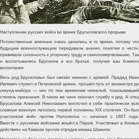
Наступление русских войск во время Брусиловского прорыва
Потомственные военные очень ценились в то время, потому что
будущим военнослужащим передавали знания, понятия о чести,
прививали склонность к упорному труду и самопожертвованию. Так
и воспитывались Брусилов и его братья, получая азы боевого
воспитания.
Весь род Брусиловых был связан именно с армией. Прадед Иван
Ивлевич служил в Петровской армии, прошёл путь от вахмистра до
секунд-майора — чин по тем временам немалый, показывавший
степень признания. В таком же чине окончил службу и дед. А отец
Брусилова Алексей Николаевич воплотил в себе практически всю
славную военную летопись первой половины XIX столетия. Он был
участником войн против Наполеона — начиная с 1807 года.
Вместе с русскими войсками вошёл в Париж. Участвовал в боевых
действиях на Кавказе против отрядов имама Шамиля.
Несмотря на большие заслуги и награды, карьера отца Брусилова