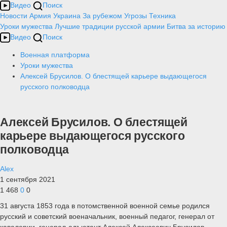
Видео
Поиск
Новости
Армия
Украина
За рубежом
Угрозы
Техника
Уроки мужества
Лучшие традиции русской армии
Битва за историю
Видео
Поиск
Военная платформа
Уроки мужества
Алексей Брусилов. О блестящей карьере выдающегося
русского полководца
Алексей Брусилов. О блестящей
карьере выдающегося русского
полководца
Alex
1 сентября 2021
1 468
0
0
31 августа 1853 года в потомственной военной семье родился
русский и советский военачальник, военный педагог, генерал от
кавалерии, генерал-адъютант Алексей Алексеевич Брусилов.