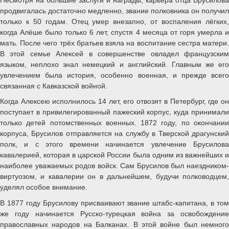
продвигалась достаточно медленно, звание полковника он получил
только к 50 годам. Отец умер внезапно, от воспаления лёгких,
когда Алёше было только 6 лет, спустя 4 месяца от горя умерла и
мать. После чего трёх братьев взяла на воспитание сестра матери.
В этой семье Алексей в совершенстве овладел французским
языком, неплохо знал немецкий и английский. Главным же его
увлечением была история, особенно военная, и прежде всего
связанная с Кавказской войной.
Когда Алексею исполнилось 14 лет, его отвозят в Петербург, где он
поступает в привилегированный пажеский корпус, куда принимали
только детей потомственных военных. 1872 году, по окончании
корпуса, Брусилов отправляется на службу в Тверской драгунский
полк, и с этого времени начинается увлечение Брусилова
кавалерией, которая в царской России была одним из важнейших и
наиболее уважаемых родов войск. Сам Брусилов был наездником-
виртуозом, и кавалерии он в дальнейшем, будучи полководцем,
уделял особое внимание.
В 1877 году Брусилову присваивают звание штабс-капитана, в том
же году начинается Русско-турецкая война за освобождение
православных народов на Балканах. В этой войне был немного