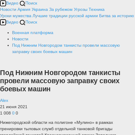
Видео
Поиск
Новости
Армия
Украина
За рубежом
Угрозы
Техника
Уроки мужества
Лучшие традиции русской армии
Битва за историю
Видео
Поиск
Военная платформа
Новости
Под Нижним Новгородом танкисты провели массовую
заправку своих боевых машин
Под Нижним Новгородом танкисты
провели массовую заправку своих
боевых машин
Alex
21 июня 2021
1 008
0
0
Нижегородской области на полигоне «Мулино» в рамках
тренировки тыловых служб отдельной танковой бригады
гвардейской танковой Краснознаменной армии Западного