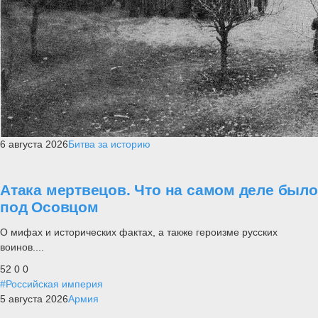
6 августа 2026
Битва за историю
Атака мертвецов. Что на самом деле было
под Осовцом
О мифах и исторических фактах, а также героизме русских
воинов....
52
0
0
#Российская империя
5 августа 2026
Армия