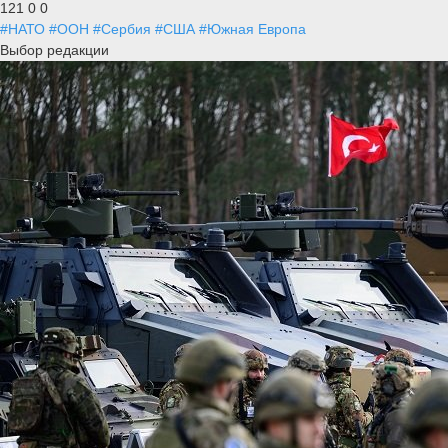
121
0
0
#НАТО
#ООН
#Сербия
#США
#Южная Европа
Выбор редакции