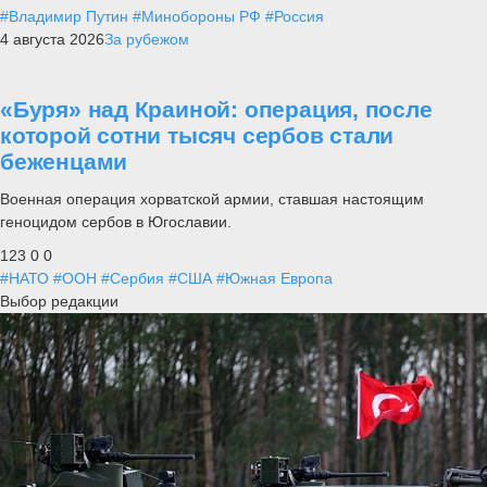
#Владимир Путин
#Минобороны РФ
#Россия
4 августа 2026
За рубежом
«Буря» над Краиной: операция, после
которой сотни тысяч сербов стали
беженцами
Военная операция хорватской армии, ставшая настоящим
геноцидом сербов в Югославии.
123
0
0
#НАТО
#ООН
#Сербия
#США
#Южная Европа
Выбор редакции