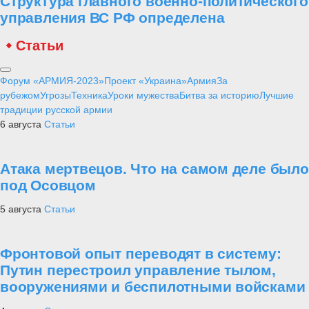
Структура главного военно-политического
управления ВС РФ определена
Статьи
Форум «АРМИЯ-2023»
Проект «Украина»
Армия
За
рубежом
Угрозы
Техника
Уроки мужества
Битва за историю
Лучшие
традиции русской армии
6 августа
Статьи
Атака мертвецов. Что на самом деле было
под Осовцом
5 августа
Статьи
Фронтовой опыт переводят в систему:
Путин перестроил управление тылом,
вооружениями и беспилотными войсками