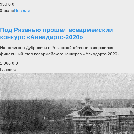
939
0
0
9 июля
Новости
Под Рязанью прошел всеармейский
конкурс «Авиадартс-2020»
На полигоне Дубровичи в Рязанской области завершился
финальный этап всеармейского конкурса «Авиадартс-2020».
1 066
0
0
Главное