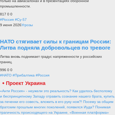
только на авиасалонах и в презентациях оборонной
промышленности.
817
0
0
#Россия
#Су-57
9 июня 2026
Угрозы
НАТО стягивает силы к границам России:
Литва подняла добровольцев по тревоге
Литва вновь поднимает градус напряженности у российских
границ.
996
0
0
#НАТО
#Прибалтика
#Россия
Проект Украина
«Анти Россия» - неужели это реальность? Как удалось бесполому
и беспринципному Западу отравить сознание нашего брата, купить
за печенки его совесть, вложить в его руку нож?! Посему за общим
братским прошлым многих поколений, появился Иуда? Понимая
трагичность происходящего на Украине, «Военная платформа»