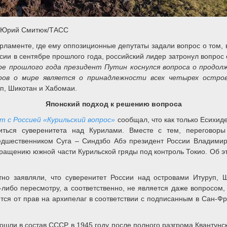
вовЮрий Смитюк/ТАСС
рламенте, где ему оппозиционные депутаты задали вопрос о том, 
оссии в сентябре прошлого года, российский лидер затронул вопро
е прошлого года президент Путин коснулся вопроса о продолж
ов о мире является о принадлежности всех четырех остро
уп, Шикотан и Хабомаи.
Японский подход к решению вопроса
т с Россией «Курильский вопрос»
сообщал, что как только Есихид
иться суверенитета над Курилами. Вместе с тем, переговоры
редшественником Суга – Синдзбо Абэ президент России Владимир
ращению южной части Курильской гряды под контроль Токио. Об эт
но заявляли, что суверенитет России над островами Итуруп,
о пересмотру, а соответственно, не является даже вопросом, ко
тся от прав на архипелаг в соответствии с подписанным в Сан-Фра
шли в состав СССР в 1945 году после полного разгрома Квантунск