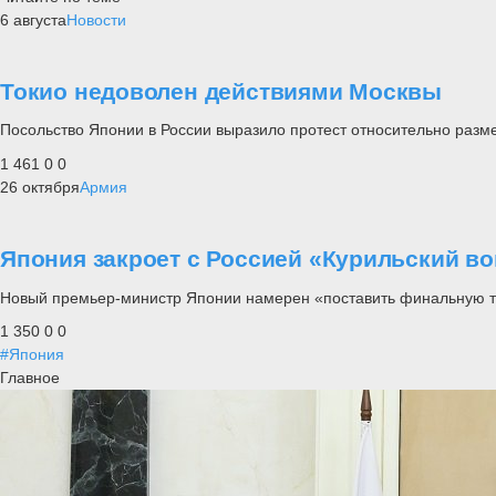
6 августа
Новости
Токио недоволен действиями Москвы
Посольство Японии в России выразило протест относительно разм
1 461
0
0
26 октября
Армия
Япония закроет с Россией «Курильский в
Новый премьер-министр Японии намерен «поставить финальную то
1 350
0
0
#Япония
Главное