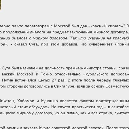
верно ли что переговорам с Москвой был дан «красный сигнал»? В
с о продолжении диалога на предмет заключения мирного договора.
ении диалога о мирном договоре. Так что указание на красный
вов»
, - сказал Суга, при этом добавив, что суверенитет Японии
е Суга был назначен на должность премьер-министра страны, сраз
 между Москвой и Токио относительно «курильского вопроса»
 Путин встречался целых 27 раз! В итоге после череды тяжелых
ом стороны договорились в Сингапуре, взяв за основу Совместную
 Шикотан, Хабомаи и Кунашир является фактом подтвержденным
торый стоит обсуждать. Но спустя практически год – в сентябре
нциско мирному договору, но он лично, как и вся страна, считает
ой армии и захвата Курил советской морской пехотой. После этого