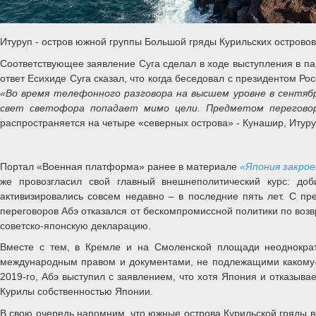
Итуруп - остров южной группы Большой гряды Курильских остро
Соответствующее заявление Суга сделал в ходе выступления в па
ответ Есихиде Суга сказал, что когда беседовал с президентом Р
«Во время телефонного разговора на высшем уровне в сентябр
свет светофора попадает мимо цели. Предметом переговор
распространяется на четыре «северных острова» - Кунашир, Итур
Портал «Военная платформа» ранее в материале
«Япония закрое
же провозгласил свой главный внешнеполитический курс: доб
активизировались совсем недавно – в последние пять лет. С п
переговоров Абэ отказался от бескомпромиссной политики по возв
советско-японскую декларацию.
Вместе с тем, в Кремле и на Смоленской площади неоднократ
международным правом и документами, не подлежащими какому-либ
2019-го, Абэ выступил с заявлением, что хотя Япония и отказывае
Курилы собственностью Японии.
В свою очередь напомним, что южные острова Курильской гряды во