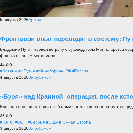
5 августа 2026
Армия
Фронтовой опыт переводят в систему: П
Владимир Путин провел встречу с руководством Министерства обо
фронта в нашем материале....
44
0
0
#Владимир Путин
#Минобороны РФ
#Россия
4 августа 2026
За рубежом
«Буря» над Краиной: операция, после кот
Военная операция хорватской армии, ставшая настоящим геноцид
83
0
0
#НАТО
#ООН
#Сербия
#США
#Южная Европа
3 августа 2026
За рубежом