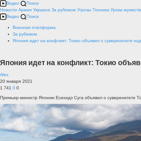
Видео
Поиск
Новости
Армия
Украина
За рубежом
Угрозы
Техника
Уроки мужеств
Видео
Поиск
Военная платформа
За рубежом
Япония идет на конфликт: Токио объявил о суверенитете на
Япония идет на конфликт: Токио объяв
Alex
20 января 2021
1 741
0
0
Премьер-министр Японии Есихидэ Суга объявил о суверенитете То