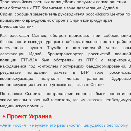
Трое российских военных полицейских получили легкие ранения
при обстреле их БТР боевиками в зоне деэскалации Идлиб в
Сирии, сообщил заместитель руководителя российского Центра по
примирению враждующих сторон в Сирии контр-адмирал
Вячеслав Сытник.
Как рассказал Сытник, обстрел произошел при «обеспечении
безопасности вывода турецкого наблюдательного поста в районе
населенного пункта Трумба в юго-восточной части зоны
деэскалации Идлиб. Бронетранспортер российской военной
полиции БТР-82А был обстрелян из ПТРК с территории,
находящейся под контролем протурецких бандформирований. В
результате попадания ракеты в БТР трое российских
военнослужащих получили легкие ранения. Здоровью
военнослужащих ничто не угрожает», - сказал Сытник.
По словам Сытника, пострадавшие военные были оперативно
эвакуированы в военный госпиталь, где им оказали необходимую
медицинскую помощь.
Проект Украина
«Анти Россия» - неужели это реальность? Как удалось бесполому