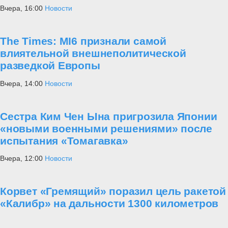
«Призываем страны - члены НАТО отказаться от ставки на
конфронтацию с нами и вернуться к сдержанности в духе
Основополагающего акта Россия - НАТО. Очевидно также, что
давно назрела необходимость предметного и откровенного
диалога о проблемах в сфере европейской безопасности, а
также восстановления контактов по военной линии»
, -
подытожила Захарова.
О планах американской стороны увеличить военное присутствие в
Польше известно давно. Наш портал в материале
«Подставиться
под удар в угоду США»
писал, что Вашингтон планирует
перебросить из Германии в Польшу еще несколько тысяч
военнослужащих, а также командование 5-го корпуса Армии США
из штата Кентукки. Как считает президент Польша Анджей Дуда,
присутствие американских войск в Польше избавило его страну от
российской угрозы.
«Самое важное, что у нас уже есть тысяч
американских солдат, американцы строят свою базу ПРО в
Редзикове»
, - сказал Анджей Дуда на брифинге. По его словам,
наличие в Польше американских войск гарантирует, что республика
«больше не является российской зоной влияния»
.
Также Дуда считает, что Варшава уже становится более
независимой от России:
«скоро эта независимость станет