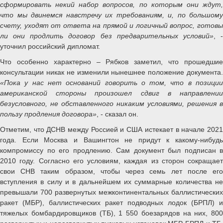
сформировать некий набор вопросов, по которым они ждут,
что мы двинемся навстречу их требованиям, и, по большому
счету, уходят от ответа на прямой и логичный вопрос, готовы
ли они продлить договор без предварительных условий»
, 
уточнил российский дипломат.
Что особенно характерно – Рябков заметил, что прошедшие
консультации никак не изменили нынешнее положение документа.
«Пока у нас нет оснований говорить о том, что в позиции
американской стороны произошел сдвиг в направлении
безусловного, не обставленного никаким условиями, решения в
пользу продления договора»
, - сказал он.
Отметим, что ДСНВ между Россией и США истекает в начале 2021
года. Если Москва и Вашингтон не придут к какому-нибудь
компромиссу по его продлению. Сам документ был подписан в
2010 году. Согласно его условиям, каждая из сторон сокращает
свои СНВ таким образом, чтобы через семь лет после его
вступления в силу и в дальнейшем их суммарные количества не
превышали 700 развернутых межконтинентальных баллистических
ракет (МБР), баллистических ракет подводных лодок (БРПЛ) и
тяжелых бомбардировщиков (ТБ), 1 550 боезарядов на них, 800