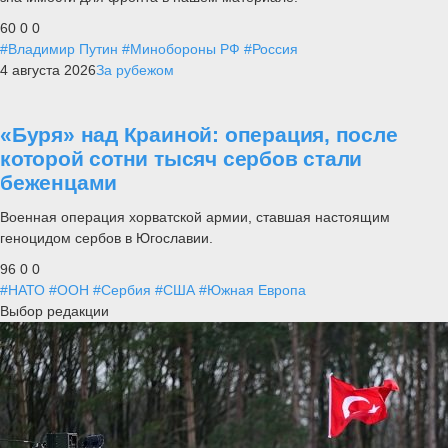
60
0
0
#Владимир Путин
#Минобороны РФ
#Россия
4 августа 2026
За рубежом
«Буря» над Краиной: операция, после
которой сотни тысяч сербов стали
беженцами
Военная операция хорватской армии, ставшая настоящим
геноцидом сербов в Югославии.
96
0
0
#НАТО
#ООН
#Сербия
#США
#Южная Европа
Выбор редакции