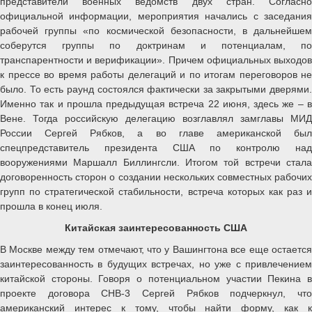
представители военных ведомств двух стран. Согласно
официальной информации, мероприятия начались с заседания
рабочей группы «по космической безопасности, в дальнейшем
соберутся группы по доктринам и потенциалам, по
транспарентности и верификации». Причем официальных выходов
к прессе во время работы делегаций и по итогам переговоров не
было. То есть раунд состоялся фактически за закрытыми дверями.
Именно так и прошла предыдущая встреча 22 июня, здесь же – в
Вене. Тогда российскую делегацию возглавлял замглавы МИД
России Сергей Рябков, а во главе американской был
спецпредставитель президента США по контролю над
вооружениями Маршалл Биллингсли. Итогом той встречи стала
договоренность сторон о создании нескольких совместных рабочих
групп по стратегической стабильности, встреча которых как раз и
прошла в конец июля.
Китайская заинтересованность США
В Москве между тем отмечают, что у Вашингтона все еще остается
заинтересованность в будущих встречах, но уже с привлечением
китайской стороны. Говоря о потенциальном участии Пекина в
проекте договора СНВ-3 Сергей Рябков подчеркнул, что
американский интерес к тому, чтобы найти форму, как к