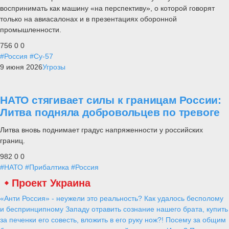
воспринимать как машину «на перспективу», о которой говорят
только на авиасалонах и в презентациях оборонной
промышленности.
756
0
0
#Россия
#Су-57
9 июня 2026
Угрозы
НАТО стягивает силы к границам России:
Литва подняла добровольцев по тревоге
Литва вновь поднимает градус напряженности у российских
границ.
982
0
0
#НАТО
#Прибалтика
#Россия
Польша становится военным
бастионом США