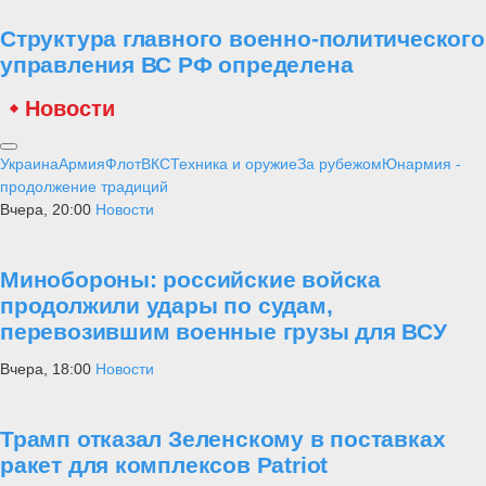
курс на "сдерживание" России, создание разделительных линий и
нагнетание напряженности в Европе при отказе от
совместной работы по выполнению задачи, провозглашенной в
документах ОБСЕ после окончания холодной войны, -
формированию на континенте общего пространства
сотрудничества и доверия»
, - подчеркнула Захарова.
Вместе с тем она напомнила, что данные действия Вашингтона
идут вразрез с Основополагающим актом Россия-НАТО от 1995
года и на корню меняют весь баланс сил и европейскую
безопасность.
«США в очередной раз демонстрируют
готовность, если того требуют их собственные интересы,
поступиться не только обязательствами в рамках
многосторонних инструментов, но и мнением большинства
европейских государств. Это полностью дискредитирует
заявления натовских функционеров о том, что альянс является
поставщиком безопасности и заинтересован в снижении
напряженности в Европе. А конкретные предложения
российской стороны, как добиться деэскалации в районах
соприкосновения Россия - НАТО, остаются без ответа»
, 
отметила представитель российского МИД.