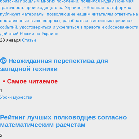
Alex
18 августа 2020
1 207
0
0
Действия Вашингтона по наращиванию военного присутствия в
Польше ведут к напряженности.
Министр обороны Польши Мариуш Блащак и министр армии США
Райан Маккарти ведут переговоры о военном
сотрудничествеEPA/TASS
Об этом говорится в распространенном заявлении официального
представителя МИД России Марии Захаровой. Дипломат отметила,
что присутствие американского военного контингента на
территории Польши и его наращивание ведет к эскалации
напряженности и без того непростой обстановки у западных
границ России.
«Вновь обращаем внимание, что наращивание американского
военного присутствия в Польше не решает проблемы
безопасности, напротив, лишь усугубляет и без того
непростую ситуацию у западных границ России, способствуя