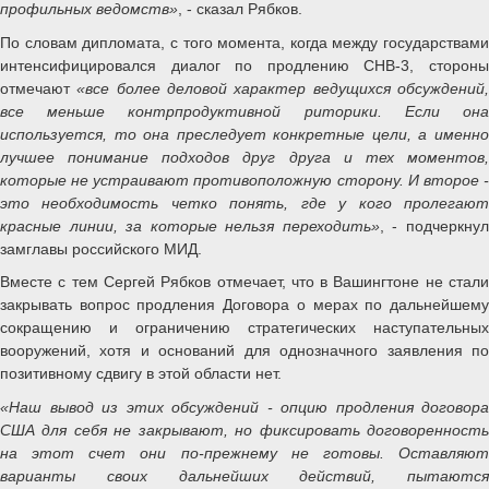
профильных ведомств»
, - сказал Рябков.
По словам дипломата, с того момента, когда между государствами
интенсифицировался диалог по продлению СНВ-3, стороны
отмечают
«все более деловой характер ведущихся обсуждений
все меньше контрпродуктивной риторики. Если она
используется, то она преследует конкретные цели, а именно
лучшее понимание подходов друг друга и тех моментов,
которые не устраивают противоположную сторону. И второе -
это необходимость четко понять, где у кого пролегают
красные линии, за которые нельзя переходить»
, - подчеркну
замглавы российского МИД.
Вместе с тем Сергей Рябков отмечает, что в Вашингтоне не стали
закрывать вопрос продления Договора о мерах по дальнейшему
сокращению и ограничению стратегических наступательных
вооружений, хотя и оснований для однозначного заявления по
позитивному сдвигу в этой области нет.
«Наш вывод из этих обсуждений - опцию продления договора
США для себя не закрывают, но фиксировать договоренность
на этот счет они по-прежнему не готовы. Оставляют
варианты своих дальнейших действий, пытаются