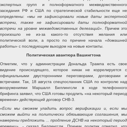
экспертных групп и полноформатного межведомственного
заседания РФ и США по стратегической стабильности еще не
определены:
«мы не зафиксировали новые даты экспертной
встречи, также не зафиксировали даты полноформатной
встречи на уровне межведомственных делегаций»
. Причем это
произошло не из-за какого-то отсутствия желания или
политической воли, а просто по причине начала
«домашней
работы»
с последующим выходом на новые контакты.
Политическая авантюра Вашингтона
Отметим, что у администрации Дональда Трампа есть свое
видение происходящего, которое никак не коррелируется с
официальными двусторонними переговорами, договорами и
встречами. Так, 18 августа спецпосланник США по контролю над
вооружениями Маршалл Биллингсли в ходе телефонного
брифинга заявил, что США готовы продлить «на некоторый период
времени» действующий договор СНВ-3.
«Если мы сможем уладить вопрос верификации и, если мы
сможем выйти на политически обязывающие соглашения, мы
намерены предложить ... продление ДСНВ на некоторый период
времени»
, - сказал Биллингсли. Причем политик отметил, что