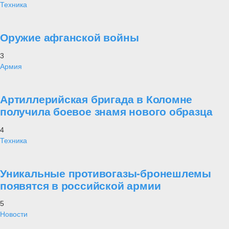
эскалации напряженности и увеличивая риски
непреднамеренных инцидентов»
, - сказала Мария Захарова.
При этом Захарова отметила, что заверения со стороны
руководства Североатлантического альянса о незначительном и
ротационном характере усилений российская сторона
воспринимает
«не иначе, как попытки исказит
действительность»
.
«Реализация американо-польского соглашения позволит
качественно укрепить наступательный потенциал сил США в
Польше»
, - говорится в комментарии внешнеполитического
ведомства. Официальный представитель МИД России пояснила,
что само американо-польское соглашение не стало
неожиданностью, так как является результатом достигнутых в 2019
году договоренностей президентов Польши и США Анджея Дуды и
Дональда Трампа.
«Стоит ли говорить, что откровенно антироссийская
направленность этого документа не только не скрывается, но
и всячески подчеркивается американскими и польскими
официальными лицами. Согласованный комплекс мер полностью
отвечает установкам последних саммитов НАТО, закрепивших