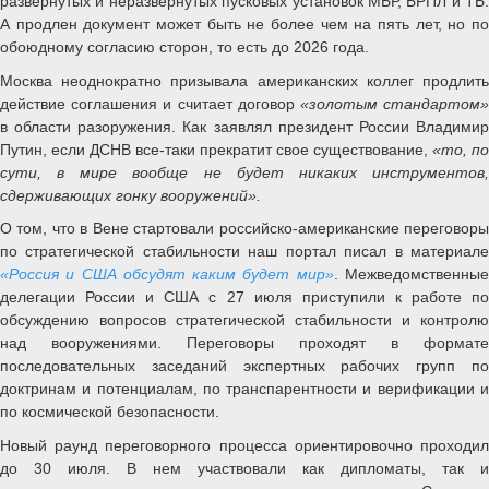
развернутых и неразвернутых пусковых установок МБР, БРПЛ и ТБ.
А продлен документ может быть не более чем на пять лет, но по
обоюдному согласию сторон, то есть до 2026 года.
Москва неоднократно призывала американских коллег продлить
действие соглашения и считает договор
«золотым стандартом
в области разоружения. Как заявлял президент России Владимир
Путин, если ДСНВ все-таки прекратит свое существование,
«то, по
сути, в мире вообще не будет никаких инструментов,
сдерживающих гонку вооружений».
О том, что в Вене стартовали российско-американские переговоры
по стратегической стабильности наш портал писал в материале
«Россия и США обсудят каким будет мир»
. Межведомственны
делегации России и США с 27 июля приступили к работе по
обсуждению вопросов стратегической стабильности и контролю
над вооружениями. Переговоры проходят в формате
последовательных заседаний экспертных рабочих групп по
доктринам и потенциалам, по транспарентности и верификации и
по космической безопасности.
Новый раунд переговорного процесса ориентировочно проходил
до 30 июля. В нем участвовали как дипломаты, так и