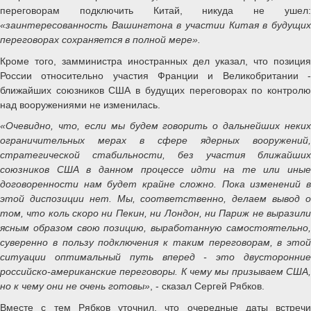
переговорам подключить Китай, никуда не ушел:
«заинтересованность Вашингтона в участии Китая в будущих
переговорах сохраняется в полной мере».
Кроме того, замминистра иностранных дел указал, что позиция
России относительно участия Франции и Великобритании -
ближайших союзников США в будущих переговорах по контролю
над вооружениями не изменилась.
«Очевидно, что, если мы будем говорить о дальнейших неких
ограничительных мерах в сфере ядерных вооружений,
стратегической стабильности, без участия ближайших
союзников США в данном процессе идти на те или иные
договоренности нам будет крайне сложно. Пока изменений в
этой диспозиции нет. Мы, соответственно, делаем вывод о
том, что коль скоро ни Пекин, ни Лондон, ни Париж не выразили
ясным образом свою позицию, выработанную самостоятельно,
суверенно в пользу подключения к таким переговорам, в этой
ситуации оптимальный путь вперед - это двусторонние
российско-американские переговоры. К чему мы призываем США,
но к чему они не очень готовы»
, - сказал Сергей Рябков.
Вместе с тем Рябков уточнил, что очередные даты встречи