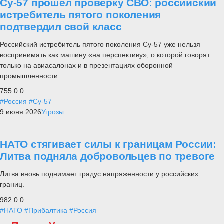
Су-57 прошел проверку СВО: российский
истребитель пятого поколения
подтвердил свой класс
Российский истребитель пятого поколения Су-57 уже нельзя
воспринимать как машину «на перспективу», о которой говорят
только на авиасалонах и в презентациях оборонной
промышленности.
755
0
0
#Россия
#Су-57
9 июня 2026
Угрозы
НАТО стягивает силы к границам России:
Литва подняла добровольцев по тревоге
Литва вновь поднимает градус напряженности у российских
границ.
982
0
0
#НАТО
#Прибалтика
#Россия