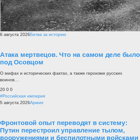
6 августа 2026
Битва за историю
Атака мертвецов. Что на самом деле было
под Осовцом
О мифах и исторических фактах, а также героизме русских
воинов....
20
0
0
#Российская империя
5 августа 2026
Армия
Фронтовой опыт переводят в систему:
Путин перестроил управление тылом,
вооружениями и беспилотными войсками