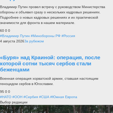
Владимир Путин провел встречу с руководством Министерства
обороны и объявил сразу о нескольких кадровых решениях.
Подробнее о новых кадровых решениях и их практической
значимости для фронта в нашем материале.
60
0
0
#Владимир Путин
#Минобороны РФ
#Россия
4 августа 2026
За рубежом
«Буря» над Краиной: операция, после
которой сотни тысяч сербов стали
беженцами
Военная операция хорватской армии, ставшая настоящим
геноцидом сербов в Югославии.
95
0
0
#НАТО
#ООН
#Сербия
#США
#Южная Европа
Выбор редакции