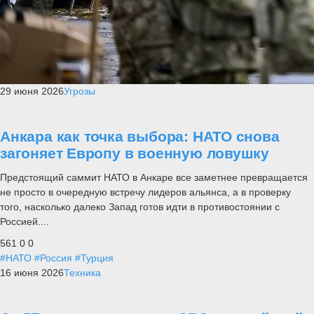
29 июня 2026
Угрозы
Анкара как точка выбора: НАТО снова
загоняет Европу в военную ловушку
Предстоящий саммит НАТО в Анкаре все заметнее превращается
не просто в очередную встречу лидеров альянса, а в проверку
того, насколько далеко Запад готов идти в противостоянии с
Россией....
561
0
0
#НАТО
#Россия
#Турция
16 июня 2026
Техника