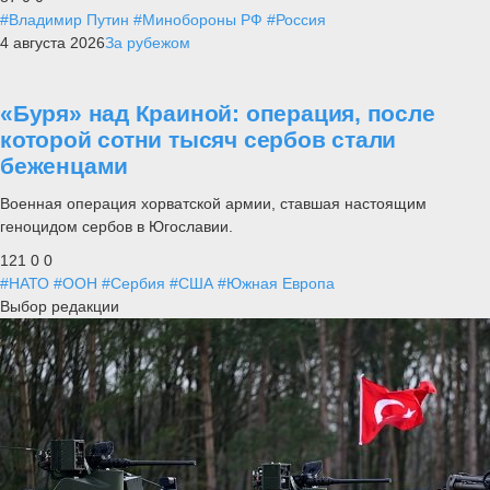
#Владимир Путин
#Минобороны РФ
#Россия
4 августа 2026
За рубежом
«Буря» над Краиной: операция, после
которой сотни тысяч сербов стали
беженцами
Военная операция хорватской армии, ставшая настоящим
геноцидом сербов в Югославии.
121
0
0
#НАТО
#ООН
#Сербия
#США
#Южная Европа
Выбор редакции