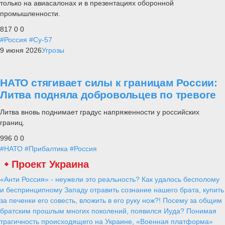
только на авиасалонах и в презентациях оборонной
промышленности.
817
0
0
#Россия
#Су-57
9 июня 2026
Угрозы
НАТО стягивает силы к границам России:
Литва подняла добровольцев по тревоге
Литва вновь поднимает градус напряженности у российских
границ.
996
0
0
#НАТО
#Прибалтика
#Россия
Проект Украина
«Анти Россия» - неужели это реальность? Как удалось бесполому
и беспринципному Западу отравить сознание нашего брата, купить
за печенки его совесть, вложить в его руку нож?! Посему за общим
братским прошлым многих поколений, появился Иуда? Понимая
трагичность происходящего на Украине, «Военная платформа»