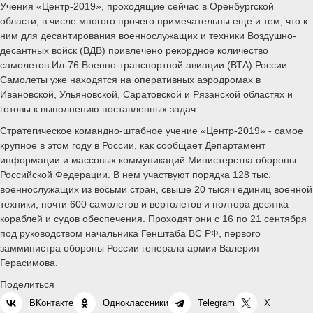
Учения «Центр-2019», проходящие сейчас в Оренбургской
области, в числе многого прочего примечательны еще и тем, что к
ним для десантирования военнослужащих и техники Воздушно-
десантных войск (ВДВ) привлечено рекордное количество
самолетов Ил-76 Военно-транспортной авиации (ВТА) России.
Самолеты уже находятся на оперативных аэродромах в
Ивановской, Ульяновской, Саратовской и Рязанской областях и
готовы к выполнению поставленных задач.
Стратегическое командно-штабное учение «Центр-2019» - самое
крупное в этом году в России, как сообщает Департамент
информации и массовых коммуникаций Министерства обороны
Российской Федерации. В нем участвуют порядка 128 тыс.
военнослужащих из восьми стран, свыше 20 тысяч единиц военной
техники, почти 600 самолетов и вертолетов и полтора десятка
кораблей и судов обеспечения. Проходят они с 16 по 21 сентября
под руководством начальника Генштаба ВС РФ, первого
замминистра обороны России генерала армии Валерия
Герасимова.
Поделиться
ВКонтакте
Одноклассники
Telegram
X