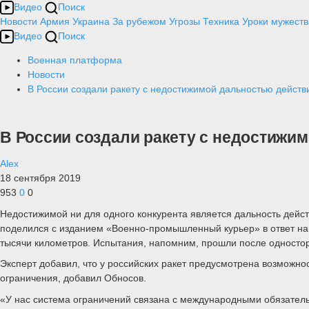
Видео
Поиск
Новости
Армия
Украина
За рубежом
Угрозы
Техника
Уроки мужеств
Видео
Поиск
Военная платформа
Новости
В России создали ракету с недостижимой дальностью действ
В России создали ракету с недостижи
Alex
18 сентября 2019
953
0
0
Недостижимой ни для одного конкурента является дальность дейс
поделился с изданием «Военно-промышленный курьер» в ответ на
тысячи километров. Испытания, напомним, прошли после одност
Эксперт добавил, что у российских ракет предусмотрена возможно
ограничения, добавил Обносов.
«У нас система ограничений связана с международными обязательс