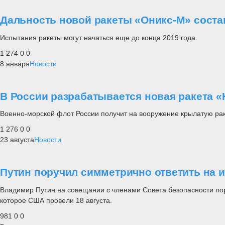
Дальность новой ракеты «Оникс-М» соста
Испытания ракеты могут начаться еще до конца 2019 года.
1 274
0
0
8 января
Новости
В России разрабатывается новая ракета 
Военно-морской флот России получит на вооружение крылатую раке
1 276
0
0
23 августа
Новости
Путин поручил симметрично ответить на 
Владимир Путин на совещании с членами Совета безопасности по
которое США провели 18 августа.
981
0
0