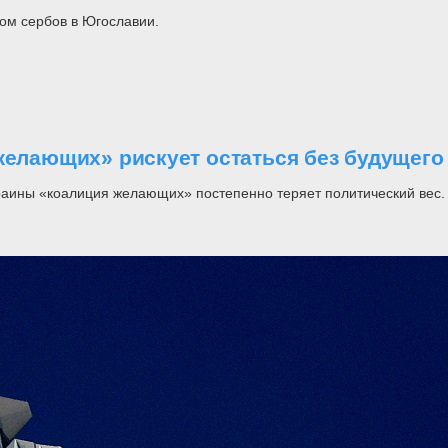
ом сербов в Югославии.
желающих» рискует остаться без будущего
раины «коалиция желающих» постепенно теряет политический вес.