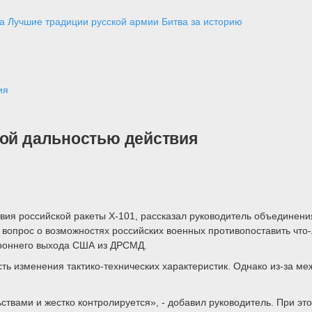
а
Лучшие традиции русской армии
Битва за историю
ия
мой дальностью действия
твия российской ракеты Х-101, рассказал руководитель объединен
 вопрос о возможностях российских военных противопоставить чт
ороннего выхода США из ДРСМД.
сть изменения тактико-технических характеристик. Однако из-за м
твами и жестко контролируется», - добавил руководитель. При эт