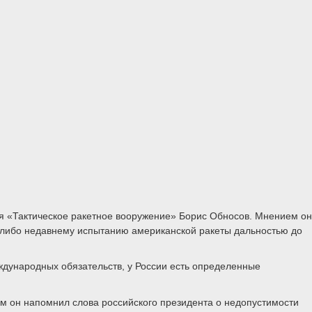
ия «Тактическое ракетное вооружение» Борис Обносов. Мнением он
о-либо недавнему испытанию американской ракеты дальностью до
еждународных обязательств, у России есть определенные
ом он напомнил слова российского президента о недопустимости