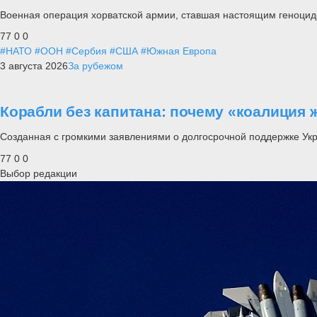
Военная операция хорватской армии, ставшая настоящим геноцид
77
0
0
#НАТО
#ООН
#Сербия
#США
#Южная Европа
3 августа 2026
За рубежом
Корабли без капитана: почему «коалиция 
Созданная с громкими заявлениями о долгосрочной поддержке Ук
77
0
0
Выбор редакции