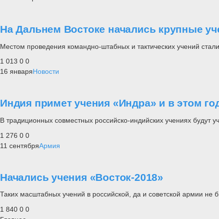
На Дальнем Востоке начались крупные уч
Местом проведения командно-штабных и тактических учений стали
1 013
0
0
16 января
Новости
Индия примет учения «Индра» и в этом го
В традиционных совместных российско-индийских учениях будут уч
1 276
0
0
11 сентября
Армия
Начались учения «Восток-2018»
Таких масштабных учений в российской, да и советской армии не б
1 840
0
0