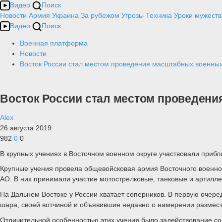
Видео
Поиск
Новости
Армия
Украина
За рубежом
Угрозы
Техника
Уроки мужеств
Видео
Поиск
Военная платформа
Новости
Восток России стал местом проведения масштабных военны
Восток России стал местом проведен
Alex
26 августа 2019
982
0
0
В крупных учениях в Восточном военном округе участвовали прибл
Крупные учения провела общевойсковая армия Восточного военног
АО. В них принимали участие мотострелковые, танковые и артилле
На Дальнем Востоке у России хватает соперников. В первую очере
шара, своей вотчиной и объявившие недавно о намерении размест
Отличительной особенностью этих учения было задействование со