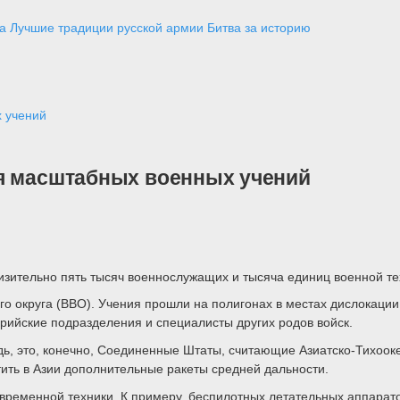
а
Лучшие традиции русской армии
Битва за историю
х учений
ия масштабных военных учений
изительно пять тысяч военнослужащих и тысяча единиц военной те
о округа (ВВО). Учения прошли на полигонах в местах дислокации
рийские подразделения и специалисты других родов войск.
дь, это, конечно, Соединенные Штаты, считающие Азиатско-Тихооке
ить в Азии дополнительные ракеты средней дальности.
временной техники. К примеру, беспилотных летательных аппарато