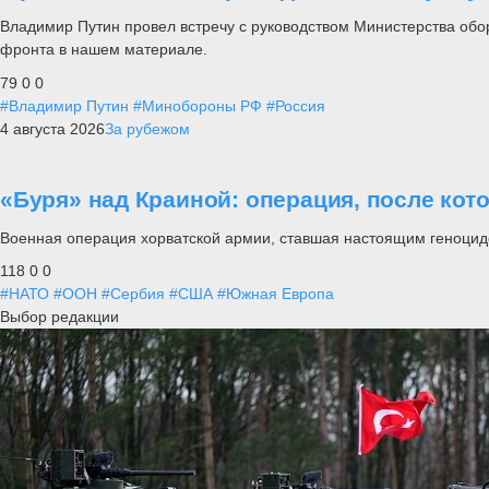
Владимир Путин провел встречу с руководством Министерства обо
фронта в нашем материале.
79
0
0
#Владимир Путин
#Минобороны РФ
#Россия
4 августа 2026
За рубежом
«Буря» над Краиной: операция, после кот
Военная операция хорватской армии, ставшая настоящим геноцид
118
0
0
#НАТО
#ООН
#Сербия
#США
#Южная Европа
Выбор редакции