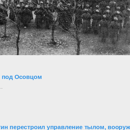
о под Осовцом
..
утин перестроил управление тылом, воор