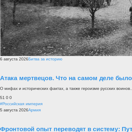
6 августа 2026
Битва за историю
Атака мертвецов. Что на самом деле был
О мифах и исторических фактах, а также героизме русских воинов..
51
0
0
#Российская империя
5 августа 2026
Армия
Фронтовой опыт переводят в систему: П