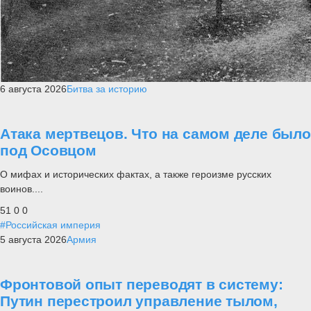
6 августа 2026
Битва за историю
Атака мертвецов. Что на самом деле было
под Осовцом
О мифах и исторических фактах, а также героизме русских
воинов....
51
0
0
#Российская империя
5 августа 2026
Армия
Фронтовой опыт переводят в систему:
Путин перестроил управление тылом,