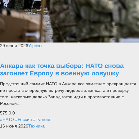
29 июня 2026
Угрозы
Анкара как точка выбора: НАТО снова
загоняет Европу в военную ловушку
Предстоящий саммит НАТО в Анкаре все заметнее превращается
не просто в очередную встречу лидеров альянса, а в проверку
того, насколько далеко Запад готов идти в противостоянии с
Россией....
575
0
0
#НАТО
#Россия
#Турция
16 июня 2026
Техника