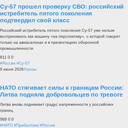
Су-57 прошел проверку СВО: российский
истребитель пятого поколения
подтвердил свой класс
Российский истребитель пятого поколения Су-57 уже нельзя
воспринимать как машину «на перспективу», о которой говорят
только на авиасалонах и в презентациях оборонной
промышленности.
811
0
0
#Россия
#Су-57
9 июня 2026
Угрозы
НАТО стягивает силы к границам России:
Литва подняла добровольцев по тревоге
Литва вновь поднимает градус напряженности у российских
границ.
988
0
0
#НАТО
#Прибалтика
#Россия