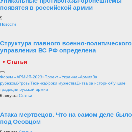
Уникальные противогазы-бронешлемы
появятся в российской армии
5
Новости
Структура главного военно-политического
управления ВС РФ определена
Статьи
Форум «АРМИЯ-2023»
Проект «Украина»
Армия
За
рубежом
Угрозы
Техника
Уроки мужества
Битва за историю
Лучшие
традиции русской армии
6 августа
Статьи
Атака мертвецов. Что на самом деле было
под Осовцом