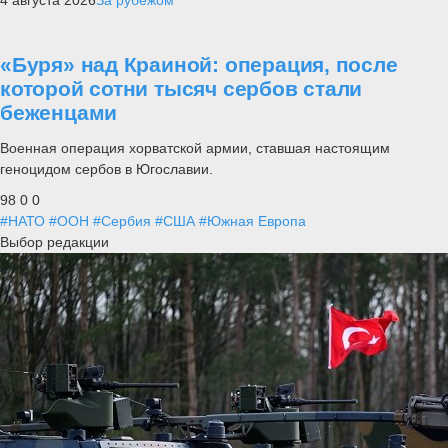
4 августа 2026
За рубежом
«Буря» над Краиной: операция, после
которой сотни тысяч сербов стали
беженцами
Военная операция хорватской армии, ставшая настоящим
геноцидом сербов в Югославии.
98
0
0
#НАТО
#ООН
#Сербия
#США
#Южная Европа
Выбор редакции