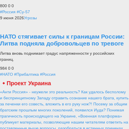
800
0
0
#Россия
#Су-57
9 июня 2026
Угрозы
НАТО стягивает силы к границам России:
Литва подняла добровольцев по тревоге
Литва вновь поднимает градус напряженности у российских
границ.
984
0
0
#НАТО
#Прибалтика
#Россия
Проект Украина
«Анти Россия» - неужели это реальность? Как удалось бесполому
и беспринципному Западу отравить сознание нашего брата, купить
за печенки его совесть, вложить в его руку нож?! Посему за общим
братским прошлым многих поколений, появился Иуда? Понимая
трагичность происходящего на Украине, «Военная платформа»
публикует материалы, позволяющие нашим читателям ответить на
поставленные выше вопросы, разобраться в истинных причинах