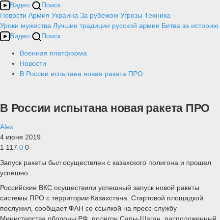
Видео
Поиск
Новости
Армия
Украина
За рубежом
Угрозы
Техника
Уроки мужества
Лучшие традиции русской армии
Битва за историю
Видео
Поиск
Военная платформа
Новости
В России испытана новая ракета ПРО
В России испытана новая ракета ПРО
Alex
4 июня 2019
1 117
0
0
Запуск ракеты был осуществлен с казахского полигона и прошел
успешно.
Российские ВКС осуществили успешный запуск новой ракеты
системы ПРО с территории Казахстана. Стартовой площадкой
послужил, сообщает ФАН со ссылкой на пресс-службу
Министерства обороны РФ, полигон Сары-Шаган, расположенный